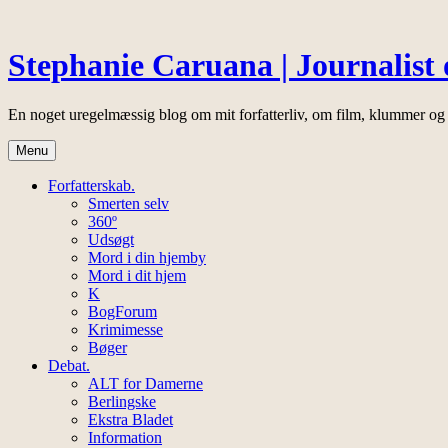
Skip
to
content
Stephanie Caruana | Journalist 
En noget uregelmæssig blog om mit forfatterliv, om film, klummer og
Menu
Forfatterskab.
Smerten selv
360º
Udsøgt
Mord i din hjemby
Mord i dit hjem
K
BogForum
Krimimesse
Bøger
Debat.
ALT for Damerne
Berlingske
Ekstra Bladet
Information