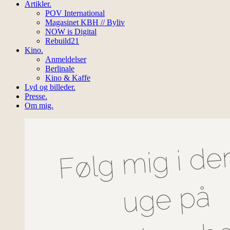
Artikler.
POV International
Magasinet KBH // Byliv
NOW is Digital
Rebuild21
Kino.
Anmeldelser
Berlinale
Kino & Kaffe
Lyd og billeder.
Presse.
Om mig.