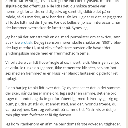
Som forfatter vil jeg i hvert fald gerne ind i det krydsfelt, mellem det
skjulte og det offentlige. Pille lidt i det, du måske troede var
hemmeligt for andre end dig selv, og samtidig skildre det på en
måde, så du mærker, at vi har det til fælles. Og der er det, at jeg gerne
vil fucke lidt med din hjerne. For det fælles er jo især interessant, når
der kommer overraskende facetter på. Synes jeg.
Jeg har på det seneste talt en del med journalister om at skrive, især
at skrive
erotisk
. Da jeg i sensommeren skulle snakke om ’360°’, blev
der lagt mærke til, at vi elleve forfattere næsten alle havde ’det
gnidningsløse møde med en fremmed’ som tema.
Vi forfattere var lidt flove (nogle af os, i hvert fald). Meningen var jo,
at vi skulle ruske op i genren, ikke cementere klichéer, selvom ’hot
sex med en fremmed’ er en klassiker blandt fantasier, og derfor ret
oplagt.
Siden har jeg tænkt lidt over det. Og dybest set er det jo det samme,
der sker, når du læser mine ord. Jeg sætter en ramme, det ene ord
tager det andet, og du følger forhåbentligt med, bliver nysgerrig og
bum, pludseligt står du et andet sted, end der, hvor du troede, du
var på vej hen. Sært og velkendt på samme tid. På sin vis er det jo
min pligt som forfatter at få dig derhen.
Jeg kom i tanker om en af mine barndoms første vovede vittigheder.