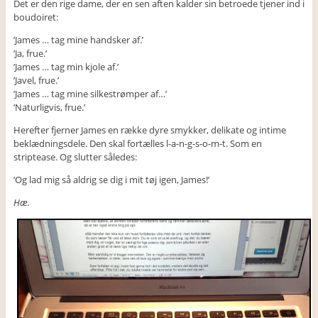
Det er den rige dame, der en sen aften kalder sin betroede tjener ind i
boudoiret:
’James … tag mine handsker af.’
’Ja, frue.’
’James … tag min kjole af.’
’Javel, frue.’
’James … tag mine silkestrømper af…’
’Naturligvis, frue.’
Herefter fjerner James en række dyre smykker, delikate og intime
beklædningsdele. Den skal fortælles l-a-n-g-s-o-m-t. Som en
striptease. Og slutter således:
’Og lad mig så aldrig se dig i mit tøj igen, James!’
Hæ.