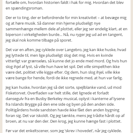
fortælle om, hvordan historien faldt i hak for mig. Hvordan det blev
en spændingsroman.
Der er to ting, der er befordrende for min kreativitet – at bevæge mig
og at høre musik. Så danner min hjerne pludseligt nye
sammenhænge mellem dele af plottet, eller jeg ser endelig klart, at en
biperson i virkeligheden burde… Nå, nu ryger jeg ud ad en tangent,
jeg skal nok komme tilbage på sporet.
Det var en aften, jeg cyklede over Langebro, jeg kan ikke huske, hvad
jeg lyttede til, men lige pludseligt slog det mig. Hvis en kvinde
vitterligt var grænseløs, så kunne det jo ende med mord. Og hvis hun
slog ihjel af lyst, så ville hun have let spil. Det ville simpelthen ikke
være det, politiet ville kigge efter. Og dem, hun slog ihjel, ville ikke
være bange for hende, fordi de ikke regnede med, at hun var farlig.
Jeg kan huske, hvordan jeg så det sorte, spejlblanke vand, ud mod
Fisketorvet. Overfladen var helt stille, det lignede et forladt
dansegulv fra en Busby Berkeley musical, oplyst i kanterne af lysene
fra Islands Brygge på den ene side og byen på den anden side.
Politigårdens hvide sandsten havde ikke fået den anden bygning
foran sig. Det var iskoldt. Og jeg tænkte, mens jeg trådte hårdt op af
broen, at nu var den der. Den krog, jeg kunne hænge fast i plottet.
Før var det enkeltscener, som jeg ’skrev i hovedet’, når jeg cyklede.