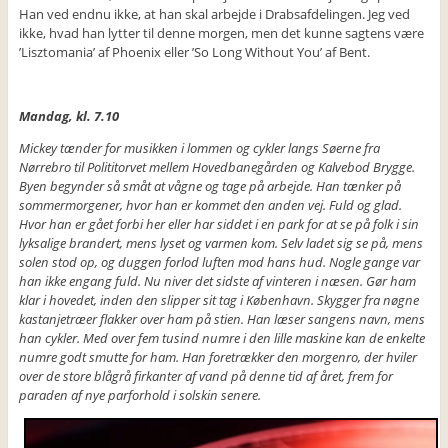
Han ved endnu ikke, at han skal arbejde i Drabsafdelingen. Jeg ved
ikke, hvad han lytter til denne morgen, men det kunne sagtens være
’Lisztomania’ af Phoenix eller ’So Long Without You’ af Bent.
Mandag, kl. 7.10
Mickey tænder for musikken i lommen og cykler langs Søerne fra
Nørrebro til Polititorvet mellem Hovedbanegården og Kalvebod Brygge.
Byen begynder så småt at vågne og tage på arbejde. Han tænker på
sommermorgener, hvor han er kommet den anden vej. Fuld og glad.
Hvor han er gået forbi her eller har siddet i en park for at se på folk i sin
lyksalige brandert, mens lyset og varmen kom. Selv ladet sig se på, mens
solen stod op, og duggen forlod luften mod hans hud. Nogle gange var
han ikke engang fuld. Nu niver det sidste af vinteren i næsen. Gør ham
klar i hovedet, inden den slipper sit tag i København. Skygger fra nøgne
kastanjetræer flakker over ham på stien. Han læser sangens navn, mens
han cykler. Med over fem tusind numre i den lille maskine kan de enkelte
numre godt smutte for ham. Han foretrækker den morgenro, der hviler
over de store blågrå firkanter af vand på denne tid af året, frem for
paraden af nye parforhold i solskin senere.