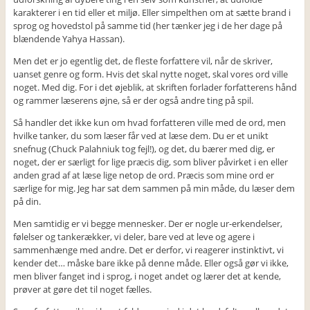
karakterer i en tid eller et miljø. Eller simpelthen om at sætte brand i
sprog og hovedstol på samme tid (her tænker jeg i de her dage på
blændende Yahya Hassan).
Men det er jo egentlig det, de fleste forfattere vil, når de skriver,
uanset genre og form. Hvis det skal nytte noget, skal vores ord ville
noget. Med dig. For i det øjeblik, at skriften forlader forfatterens hånd
og rammer læserens øjne, så er der også andre ting på spil.
Så handler det ikke kun om hvad forfatteren ville med de ord, men
hvilke tanker, du som læser får ved at læse dem. Du er et unikt
snefnug (Chuck Palahniuk tog fejl!), og det, du bærer med dig, er
noget, der er særligt for lige præcis dig, som bliver påvirket i en eller
anden grad af at læse lige netop de ord. Præcis som mine ord er
særlige for mig. Jeg har sat dem sammen på min måde, du læser dem
på din.
Men samtidig er vi begge mennesker. Der er nogle ur-erkendelser,
følelser og tankerækker, vi deler, bare ved at leve og agere i
sammenhænge med andre. Det er derfor, vi reagerer instinktivt, vi
kender det… måske bare ikke på denne måde. Eller også gør vi ikke,
men bliver fanget ind i sprog, i noget andet og lærer det at kende,
prøver at gøre det til noget fælles.