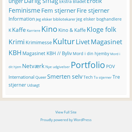
Dårlig smag
Erotik
unger
Ekstra Bladet
Feminisme
Fem stjerner
Fire stjerner
Information
Jeg elsker boghandlere
Jeg elsker bibliotekarer
Kino
Kloge folk
Kaffe
Kino & Kaffe
K
Karriere
Kultur
Krimi
Magasinet
Livet
Krimimesse
KBH
Magasinet KBH // Byliv
Mord i din hjemby
Mord i
Portfolio
Netværk
POV
Nye udgivelser
dit hjem
Smerten selv
Tre
International
Tech
Queer
To stjerner
stjerner
Udsøgt
View Full Site
Proudly powered by WordPress