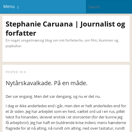
Menu
Stephanie Caruana | Journalist og
forfatter
En noget uregelmæssig blog om mit forfatterliv, om film, klummer og
popkultur.
POSTED IN
K
Nytårskavalkade. På en måde.
Der var engang. Men det var dengang, og nu er det nu.
I dag er ikke anderledes end i går, men den er helt anderledes end for
et år siden. Jeg har arbejdet som en hest, væltet ord ud i en rus, pillet
tekst fra hinanden, skrevet erotisk i et storcenter (for der kunne jeg
få arbejdsro!). Jeg har haft en buldrende krise indeni, mens hænderne
flagrede for at nå alting, nå rundt om alting, ned over tastatur, rundt