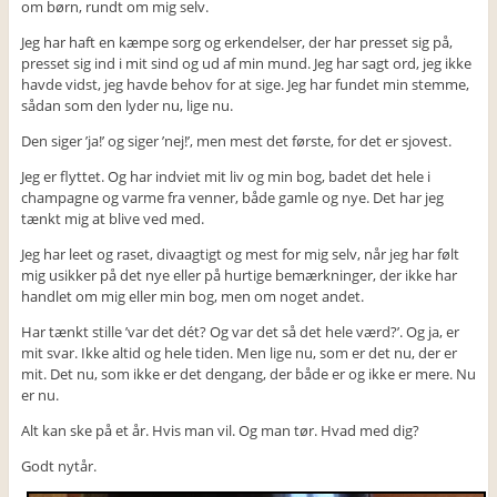
om børn, rundt om mig selv.
Jeg har haft en kæmpe sorg og erkendelser, der har presset sig på,
presset sig ind i mit sind og ud af min mund. Jeg har sagt ord, jeg ikke
havde vidst, jeg havde behov for at sige. Jeg har fundet min stemme,
sådan som den lyder nu, lige nu.
Den siger ’ja!’ og siger ’nej!’, men mest det første, for det er sjovest.
Jeg er flyttet. Og har indviet mit liv og min bog, badet det hele i
champagne og varme fra venner, både gamle og nye. Det har jeg
tænkt mig at blive ved med.
Jeg har leet og raset, divaagtigt og mest for mig selv, når jeg har følt
mig usikker på det nye eller på hurtige bemærkninger, der ikke har
handlet om mig eller min bog, men om noget andet.
Har tænkt stille ’var det dét? Og var det så det hele værd?’. Og ja, er
mit svar. Ikke altid og hele tiden. Men lige nu, som er det nu, der er
mit. Det nu, som ikke er det dengang, der både er og ikke er mere. Nu
er nu.
Alt kan ske på et år. Hvis man vil. Og man tør. Hvad med dig?
Godt nytår.