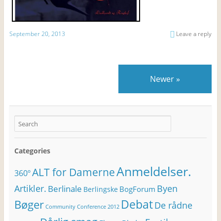
September 20, 2013
Leave a reply
Newer
»
Categories
Anmeldelser.
ALT for Damerne
360º
Artikler.
Byen
Berlinale
BogForum
Berlingske
Bøger
Debat
De rådne
Community Conference 2012