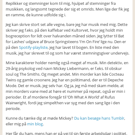
Replikker og stemninger kom til mig, hjulpet af stemninger fra
musikken, og langsomt tegnede der sig et omrids. Men lige der fik jeg
en ramme, de kunne udfolde sig i.
Jeg kan skrive stort set alle vegne, bare jeg har musik med mig. Dette
skriver jeg f.eks. på den kaffebar ved Kultorvet, hvor jeg holdt min
bogreception for lidt over halvanden måned siden. Jeg lytter til Bat
for Lashes’ udgave af Bruce Springsteens ’I’m On Fire’ lige nu. Den er
på den
Spotify-playliste
, jeg har lavet til bogen. En liste med den
musik, jeg har skrevet til og som har været stemningsgiver undervejs.
Mine karakterer holder nemlig også meget af musik. Min detektiv, en
29-årig psykolog ved navn Mickey Liebermann, er f.eks. til obskur
soul og The Smiths. Og meget andet. Min morder kan lide Cocteau
Twins og gamle croonere. Jeg har en politimand, der er til Depeche
Mode. Det er musik, jeg selv har. Og ja, jeg må med skam melde, at
min morders vane med at høre et nummer på repeat, også er min i
perioder. Et af mordene foregår til ’Oh What A World’ af Rufus
Wainwright, fordi jeg simpelthen var syg med den sang lige i den
periode.
Kunne du tænke dig at møde Mickey?
Du kan besøge hans Tumblr
,
eller mig på
min blog
.
Her får du ham, mens han er på vej til sin første arbejdsdag i politiet.