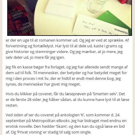
er der en uge til at romanen kommer ud. Og jeg er ved at sprække. Af
forventning og fortællelyst. Har lyst til at dele ud, kaste i grams og
give historier og stemninger videre. Og jeg mærker, at jo mere, jeg
selv deler ud, jo mere får jeg igen.
Jeg fik en kasse bøger fra forlaget, og jeg har allerede sendt mange af
dem ud til folk. Til mennesker, der betyder og har betydet meget for
mig i den proces i mit liv, der er hidtil er endt med denne bog. Jeg
synes, de mennesker har givet mig meget.
Hvis du klikker på coveret, får du læseprøven på ‘Smerten selv’. Det
er de første 28 sider. Jeg håber sådan, at du kunne have lyst til at læse
resten.
Ved siden af ser du coveret på antologien ‘K’, som kommer d. 24.
september på Metropolitan eBooks. Jeg har bidraget med endnu en
erotisk novelle. Den hedder ‘Skam’, og den kan du også læse en bid
af. Og ‘Privat visning’ er stadig til salg som single.