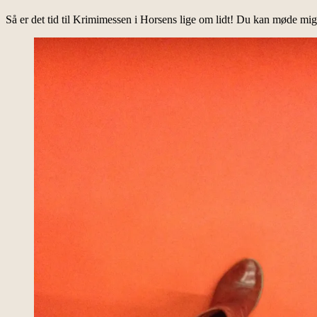
Så er det tid til Krimimessen i Horsens lige om lidt! Du kan møde mi