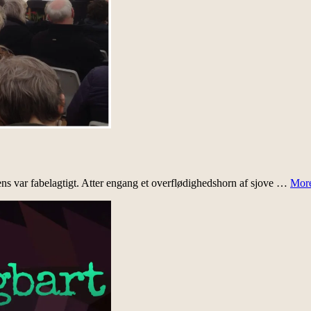
s var fabelagtigt. Atter engang et overflødighedshorn af sjove …
Mor