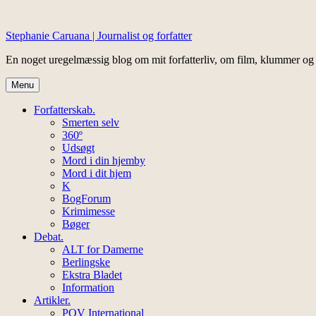
Skip
to
Stephanie Caruana | Journalist og forfatter
content
En noget uregelmæssig blog om mit forfatterliv, om film, klummer og
Menu
Forfatterskab.
Smerten selv
360º
Udsøgt
Mord i din hjemby
Mord i dit hjem
K
BogForum
Krimimesse
Bøger
Debat.
ALT for Damerne
Berlingske
Ekstra Bladet
Information
Artikler.
POV International