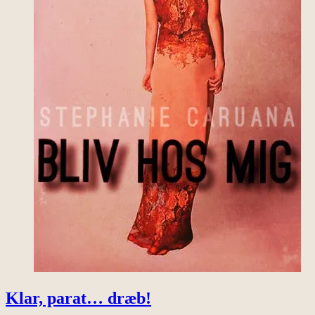
Klar, parat… dræb!