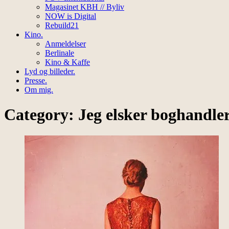
Magasinet KBH // Byliv
NOW is Digital
Rebuild21
Kino.
Anmeldelser
Berlinale
Kino & Kaffe
Lyd og billeder.
Presse.
Om mig.
Category: Jeg elsker boghandle