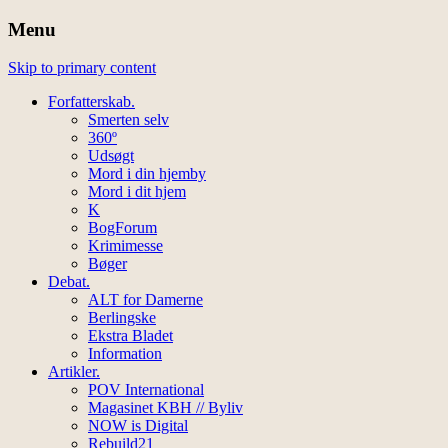
Menu
Skip to primary content
Forfatterskab.
Smerten selv
360º
Udsøgt
Mord i din hjemby
Mord i dit hjem
K
BogForum
Krimimesse
Bøger
Debat.
ALT for Damerne
Berlingske
Ekstra Bladet
Information
Artikler.
POV International
Magasinet KBH // Byliv
NOW is Digital
Rebuild21