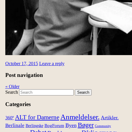
October 17, 2015
Leave a reply
Post navigation
«
Older
Search
Categories
Anmeldelser.
ALT for Damerne
Artikler.
360º
Bøger
Byen
Berlinale
Berlingske
BogForum
Community