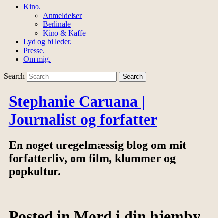
Kino.
Anmeldelser
Berlinale
Kino & Kaffe
Lyd og billeder.
Presse.
Om mig.
Search
Stephanie Caruana |
Journalist og forfatter
En noget uregelmæssig blog om mit
forfatterliv, om film, klummer og
popkultur.
Posted in
Mord i din hjemby