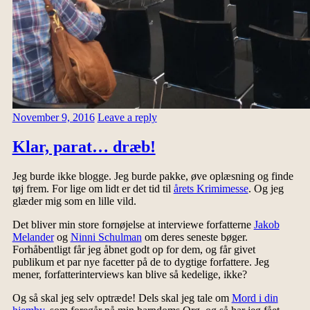
November 9, 2016
Leave a reply
Klar, parat… dræb!
Jeg burde ikke blogge. Jeg burde pakke, øve oplæsning og finde
tøj frem. For lige om lidt er det tid til
årets Krimimesse
. Og jeg
glæder mig som en lille vild.
Det bliver min store fornøjelse at interviewe forfatterne
Jakob
Melander
og
Ninni Schulman
om deres seneste bøger.
Forhåbentligt får jeg åbnet godt op for dem, og får givet
publikum et par nye facetter på de to dygtige forfattere. Jeg
mener, forfatterinterviews kan blive så kedelige, ikke?
Og så skal jeg selv optræde! Dels skal jeg tale om
Mord i din