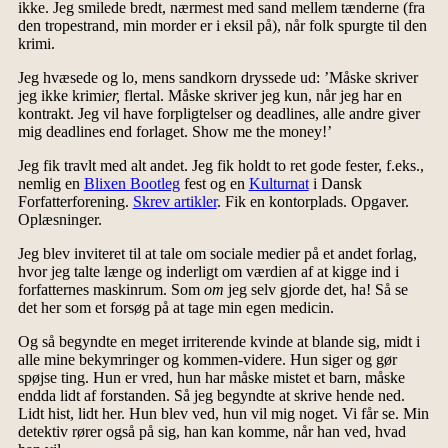
ikke. Jeg smilede bredt, nærmest med sand mellem tænderne (fra
den tropestrand, min morder er i eksil på), når folk spurgte til den
krimi.
Jeg hvæsede og lo, mens sandkorn dryssede ud: ’Måske skriver
jeg ikke krimi
er,
flertal. Måske skriver jeg kun, når jeg har en
kontrakt. Jeg vil have forpligtelser og deadlines, alle andre giver
mig deadlines end forlaget. Show me the money!’
Jeg fik travlt med alt andet. Jeg fik holdt to ret gode fester, f.eks.,
nemlig en
Blixen Bootleg
fest og en
Kulturnat
i Dansk
Forfatterforening.
Skrev artikler
. Fik en kontorplads. Opgaver.
Oplæsninger.
Jeg blev inviteret til at tale om sociale medier på et andet forlag,
hvor jeg talte længe og inderligt om værdien af at kigge ind i
forfatternes maskinrum. Som
om
jeg selv gjorde det, ha! Så se
det her som et forsøg på at tage min egen medicin.
Og så begyndte en meget irriterende kvinde at blande sig, midt i
alle mine bekymringer og kommen-videre. Hun siger og gør
spøjse ting. Hun er vred, hun har måske mistet et barn, måske
endda lidt af forstanden. Så jeg begyndte at skrive hende ned.
Lidt hist, lidt her. Hun blev ved, hun vil mig noget. Vi får se. Min
detektiv rører også på sig, han kan komme, når han ved, hvad