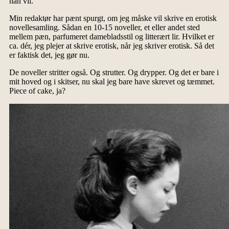
han vil.
Min redaktør har pænt spurgt, om jeg måske vil skrive en erotisk
novellesamling. Sådan en 10-15 noveller, et eller andet sted
mellem pæn, parfumeret damebladsstil og litterært lir. Hvilket er
ca. dér, jeg plejer at skrive erotisk, når jeg skriver erotisk. Så det
er faktisk det, jeg gør nu.
De noveller stritter også. Og strutter. Og drypper. Og det er bare i
mit hoved og i skitser, nu skal jeg bare have skrevet og tæmmet.
Piece of cake, ja?