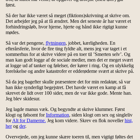
først.
Så der har ikke været så meget (fiktions)skrivning at skrive om.
Det arbejder jeg på at få ændret. Men det seneste år har været et
forhindringsløb, hvor hjerne, hjerte og hånd ikke rigtigt kunne
mødes.
Så var det pengene,
flytningen
, jobbet, kærligheden. En
efterårsferie, hvor de fire ting fyldte alt, mens jeg var taget i et
sommerhus for at skrive videre på en toer til ’Smerten selv’. Og
man kan godt logge af de sociale medier, men det er meget svært
at logge ud af tanker og følelser, der kører i ring. Og en ulykkelig
forelskelse og andre katastrofer er edderødeme svært at skrive på.
Så da jeg bagefter skulle præsentere det for min redaktør, så var
han ikke synderligt begejstret. Det havde været en kamp at få
skrevet de lidt over 100 sider, men de var ikke gode. Mente han.
Jeg blev skidesur.
Jeg lagde manus væk. Og begyndte at skrive klummer. Først
klogt og følsomt for
Information
, siden klogt om sex og singleliv
for
Alt for Damerne.
Jeg kom videre. Skrev en flok noveller
hist,
her
og
der
.
Overvejede, om jeg kunne skære toeren til, men vigtigt føltes det