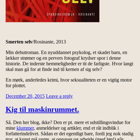
Smerten selv
/Rosinante, 2013
Min debutroman. En nyuddannet psykolog, et skadet barn, en
lækker strømer og en pervers fotograf krydser spor i denne
historie. De inderste hemmeligheder er tit de farligste. Hvor langt
skal man gå for at finde ind til kernen af sig selv?
En mørk, anderledes krimi, hvor seksualiteten er en vigtig motor
for plottet.
December 20, 2015
Leave a reply
Kig til maskinrummet.
Så. Den her blog, ikke? Den er pt. mere et udstillingsvindue for
mine
klummer
, anmeldelser og artikler, end et råt indblik i
forfatterindelivet. Sådan er det egentligt bare, fordi jeg nok stadig
tror, at kunst må vente, at opgaver og arbejde (med løn!) går