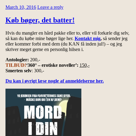
March 10, 2016
Leave a reply
Køb bøger, det batter!
Hvis du mangler en hård pakke eller to, eller vil forkæle dig selv,
så kan du købe mine bøger lige her.
Kontakt mig
,
så sender jeg
eller kommer forbi med dem (du KAN få inden jul!) – og jeg
skriver meget gerne en personlig hilsen i.
Antologier:
200,-
TILBUD!
‘360° – erotiske noveller’:
150,-
Smerten selv
: 300,-
Du kan i øvrigt læse nogle af anmeldelserne her.