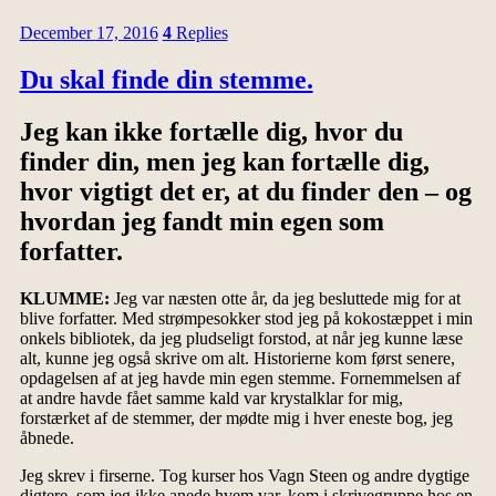
December 17, 2016
4
Replies
Du skal finde din stemme.
Jeg kan ikke fortælle dig, hvor du
finder din, men jeg kan fortælle dig,
hvor vigtigt det er, at du finder den – og
hvordan jeg fandt min egen som
forfatter.
KLUMME:
Jeg var næsten otte år, da jeg besluttede mig for at
blive forfatter. Med strømpesokker stod jeg på kokostæppet i min
onkels bibliotek, da jeg pludseligt forstod, at når jeg kunne læse
alt, kunne jeg også skrive om alt. Historierne kom først senere,
opdagelsen af at jeg havde min egen stemme. Fornemmelsen af
at andre havde fået samme kald var krystalklar for mig,
forstærket af de stemmer, der mødte mig i hver eneste bog, jeg
åbnede.
Jeg skrev i firserne. Tog kurser hos Vagn Steen og andre dygtige
digtere, som jeg ikke anede hvem var, kom i skrivegruppe hos en