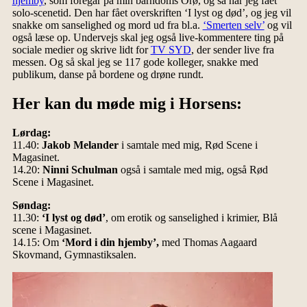
hjemby
, som foregår på min barndoms Orø, og så har jeg fået
solo-scenetid. Den har fået overskriften ‘I lyst og død’, og jeg vil
snakke om sanselighed og mord ud fra bl.a.
‘Smerten selv’
og vil
også læse op. Undervejs skal jeg også live-kommentere ting på
sociale medier og skrive lidt for
TV SYD
, der sender live fra
messen. Og så skal jeg se 117 gode kolleger, snakke med
publikum, danse på bordene og drøne rundt.
Her kan du møde mig i Horsens:
Lørdag:
11.40:
Jakob Melander
i samtale med mig, Rød Scene i
Magasinet.
14.20:
Ninni Schulman
også i samtale med mig, også Rød
Scene i Magasinet.
Søndag:
11.30:
‘I lyst og død’
, om erotik og sanselighed i krimier, Blå
scene i Magasinet.
14.15: Om
‘Mord i din hjemby’,
med Thomas Aagaard
Skovmand, Gymnastiksalen.