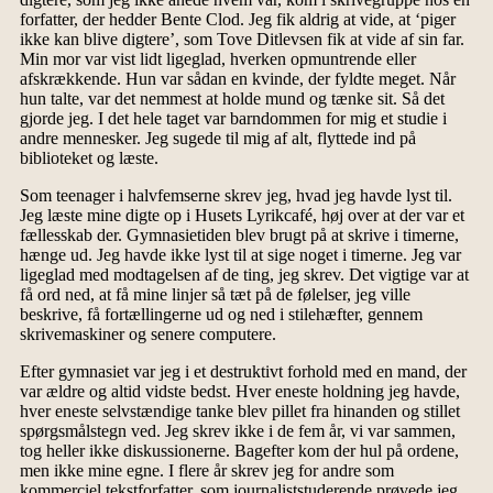
forfatter, der hedder Bente Clod. Jeg fik aldrig at vide, at ‘piger
ikke kan blive digtere’, som Tove Ditlevsen fik at vide af sin far.
Min mor var vist lidt ligeglad, hverken opmuntrende eller
afskrækkende. Hun var sådan en kvinde, der fyldte meget. Når
hun talte, var det nemmest at holde mund og tænke sit. Så det
gjorde jeg. I det hele taget var barndommen for mig et studie i
andre mennesker. Jeg sugede til mig af alt, flyttede ind på
biblioteket og læste.
Som teenager i halvfemserne skrev jeg, hvad jeg havde lyst til.
Jeg læste mine digte op i Husets Lyrikcafé, høj over at der var et
fællesskab der. Gymnasietiden blev brugt på at skrive i timerne,
hænge ud. Jeg havde ikke lyst til at sige noget i timerne. Jeg var
ligeglad med modtagelsen af de ting, jeg skrev. Det vigtige var at
få ord ned, at få mine linjer så tæt på de følelser, jeg ville
beskrive, få fortællingerne ud og ned i stilehæfter, gennem
skrivemaskiner og senere computere.
Efter gymnasiet var jeg i et destruktivt forhold med en mand, der
var ældre og altid vidste bedst. Hver eneste holdning jeg havde,
hver eneste selvstændige tanke blev pillet fra hinanden og stillet
spørgsmålstegn ved. Jeg skrev ikke i de fem år, vi var sammen,
tog heller ikke diskussionerne. Bagefter kom der hul på ordene,
men ikke mine egne. I flere år skrev jeg for andre som
kommerciel tekstforfatter, som journaliststuderende prøvede jeg