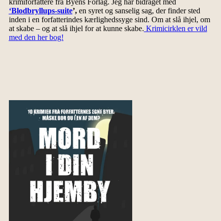
krimiforfattere fra Byens Forlag. Jeg har bidraget med
‘Blodbryllups-suite
’,
en syret og sanselig sag, der finder sted
inden i en forfatterindes kærlighedssyge sind. Om at slå ihjel, om
at skabe – og at slå ihjel for at kunne skabe.
Krimicirklen er vild
med den her bog!