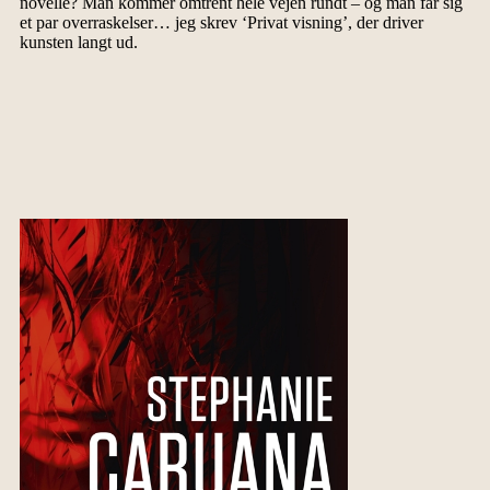
novelle? Man kommer omtrent hele vejen rundt – og man får sig
et par overraskelser… jeg skrev ‘Privat visning’, der driver
kunsten langt ud.