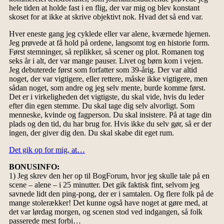
hele tiden at holde fast i en flig, der var mig og blev konstant
skoset for at ikke at skrive objektivt nok. Hvad det så end var.
Hver eneste gang jeg cyklede eller var alene, kværnede hjernen.
Jeg prøvede at få hold på ordene, langsomt tog en historie form.
Først stemninger, så replikker, så scener og plot. Romanen tog
seks år i alt, der var mange pauser. Livet og børn kom i vejen.
Jeg debuterede først som forfatter som 39-årig. Der var altid
noget, der var vigtigere, eller rettere, måske ikke vigtigere, men
sådan noget, som andre og jeg selv mente, burde komme først.
Det er i virkeligheden det vigtigste, du skal vide, hvis du leder
efter din egen stemme. Du skal tage dig selv alvorligt. Som
menneske, kvinde og fagperson. Du skal insistere. På at tage din
plads og den tid, du har brug for. Hvis ikke du selv gør, så er der
ingen, der giver dig den. Du skal skabe dit eget rum.
Det gik op for mig, at…
BONUSINFO:
1) Jeg skrev den her op til BogForum, hvor jeg skulle tale på en
scene – alene – i 25 minutter. Det gik faktisk fint, selvom jeg
savnede lidt den ping-pong, der er i samtalen. Og flere folk på de
mange stolerækker! Det kunne også have noget at gøre med, at
det var lørdag morgen, og scenen stod ved indgangen, så folk
passerede mest forbi…