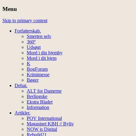
Menu
Skip to primary content
Forfatterskab.
Smerten selv
360º
Udsøgt
Mord i din hjemby
Mord i dit hjem
K
BogForum
Krimimesse
Bøger
Debat.
ALT for Damerne
Berlingske
Ekstra Bladet
Information
Artikler.
POV International
Magasinet KBH // Byliv
NOW is Digital
Rebuild21