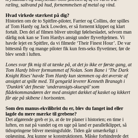
ræling, saltvand på hud, fornemmelsen af metal og vind.
Hvad virkede stærkest på dig?
Historien om de to Spitfire-piloter, Farrier og Collins, der spilles
af Tom Hardy og Jack Lowden, er så fornemt klippet og klart
fortalt. Den del af filmen bliver utroligt følelsesladet, selvom man
dårlig nok kan se Tom Hardys ansigt under flyverhjelmen. Vi
havde lejet en Spitfire, da vi filmede ‘Their Finest Hour’. De var
bittesmå fly og mange piloter fik kun fem-seks flyvetimer, før de
blev sendt i luften.
Lones svar fik mig til at tænke på, at det jo ikke er første gang, at
Tom Hardy bliver formummet af Nolan. Som Bane i ‘The Dark
Knight Rises’ havde Tom Hardy kun stemmen og det øverste af
ansigtet at spille med. Til gengæld leverer Kenneth Branagh i
‘Dunkirk’ det fineste ‘underansigts-skuespil’ som
flådekommandøren der med ansigtet dækket af kasket og kikkert
får øje på skibene i horisonten.
Som den manus-ekvilibrist du er, blev du fanget ind eller
lagde du mere mærke til grebene?
Det afgørende greb er jo, at de tre planer i historien; en time i
luften, en nat på vandet og en uge på land er parallelklippet, så
tidsspringene bliver meningsfulde. Tiden går umærkeligt i
opløsning. Jeg kunne se konstruktionen. Måske forhindrede det