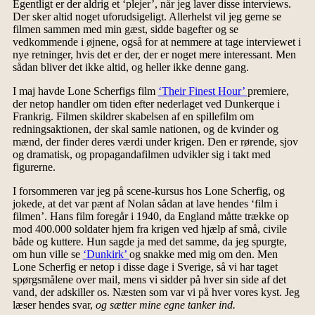
Egentligt er der aldrig et ‘plejer’, når jeg laver disse interviews.
Der sker altid noget uforudsigeligt. Allerhelst vil jeg gerne se
filmen sammen med min gæst, sidde bagefter og se
vedkommende i øjnene, også for at nemmere at tage interviewet i
nye retninger, hvis det er der, der er noget mere interessant. Men
sådan bliver det ikke altid, og heller ikke denne gang.
I maj havde Lone Scherfigs film
‘Their Finest Hour’
premiere,
der netop handler om tiden efter nederlaget ved Dunkerque i
Frankrig. Filmen skildrer skabelsen af en spillefilm om
redningsaktionen, der skal samle nationen, og de kvinder og
mænd, der finder deres værdi under krigen. Den er rørende, sjov
og dramatisk, og propagandafilmen udvikler sig i takt med
figurerne.
I forsommeren var jeg på scene-kursus hos Lone Scherfig, og
jokede, at det var pænt af Nolan sådan at lave hendes ‘film i
filmen’. Hans film foregår i 1940, da England måtte trække op
mod 400.000 soldater hjem fra krigen ved hjælp af små, civile
både og kuttere. Hun sagde ja med det samme, da jeg spurgte,
om hun ville se
‘Dunkirk’
og snakke med mig om den. Men
Lone Scherfig er netop i disse dage i Sverige, så vi har taget
spørgsmålene over mail, mens vi sidder på hver sin side af det
vand, der adskiller os. Næsten som var vi på hver vores kyst. Jeg
læser hendes svar,
og sætter mine egne tanker ind.