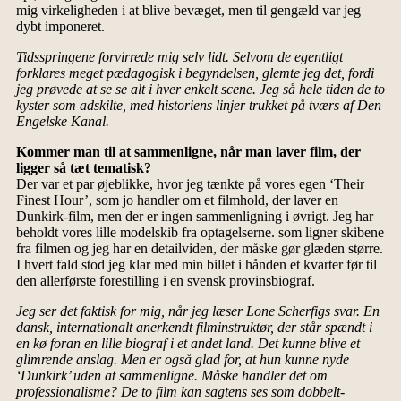
mig virkeligheden i at blive bevæget, men til gengæld var jeg
dybt imponeret.
Tidsspringene forvirrede mig selv lidt. Selvom de egentligt
forklares meget pædagogisk i begyndelsen, glemte jeg det, fordi
jeg prøvede at se se alt i hver enkelt scene. Jeg så hele tiden de to
kyster som adskilte, med historiens linjer trukket på tværs af Den
Engelske Kanal.
Kommer man til at sammenligne, når man laver film, der
ligger så tæt tematisk?
Der var et par øjeblikke, hvor jeg tænkte på vores egen ‘Their
Finest Hour’, som jo handler om et filmhold, der laver en
Dunkirk-film, men der er ingen sammenligning i øvrigt. Jeg har
beholdt vores lille modelskib fra optagelserne. som ligner skibene
fra filmen og jeg har en detailviden, der måske gør glæden større.
I hvert fald stod jeg klar med min billet i hånden et kvarter før til
den allerførste forestilling i en svensk provinsbiograf.
Jeg ser det faktisk for mig, når jeg læser Lone Scherfigs svar. En
dansk, internationalt anerkendt filminstruktør, der står spændt i
en kø foran en lille biograf i et andet land. Det kunne blive et
glimrende anslag. Men er også glad for, at hun kunne nyde
‘Dunkirk’ uden at sammenligne. Måske handler det om
professionalisme? De to film kan sagtens ses som dobbelt-