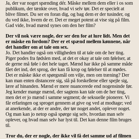
Ja, der var noget spænding dér. Måske mellem dem eller i os som
publikum, der tænkte over, hvad vi selv tør. Det er specielt at
blive filmet. Du ser en foran dig, og bag dem er der tusinder, og
du ved ikke, hvem de er. Det er meget potent at vise sig på film.
Gad vide, hvad mænd synes om den her film?
Der vil nok være nogle, der ser den for at lure lidt. Men det
er måske en fordom? Der er et spænd mellem kønnene, når
det handler om at tale om sex.
Jo. Det handler også om villigheden til at tale om de her ting.
Piger podes fra fødslen med, at det er okay at tale om følelser, at
de gerne må føle i det hele taget. Mænd har ikke på samme måde
fået det ind, det sprog, der kan få krop og følelser til at mødes.
Det er måske ikke et spørgsmål om vilje, men om træning? Der
kan man enten distancere sig, slå på forskellene eller spejle sig,
lære af hinanden. Mænd er mere nuancerede end nogensinde før.
Jeg kender mange mænd, der sagtens kan tale om de her ting,
men det er jo mænd i samme segment; de seksuelle pionerer. Vi
får erfaringen og sproget gennem at give og ved at modtage; ved
at anerkende, at der er andre, der tør noget andet, oplever noget.
Og man kan jo netop også spørge sig selv, hvordan man selv
oplever, og hvad man selv har lyst til. Det kan denne film bruges
til.
Tror du, der er nogle, der ikke vil få det samme ud af filmen