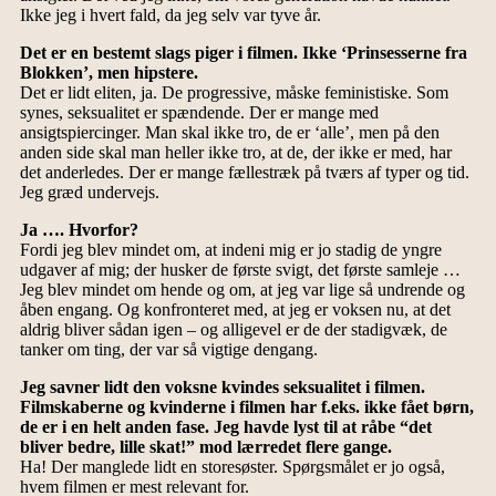
Ikke jeg i hvert fald, da jeg selv var tyve år.
Det er en bestemt slags piger i filmen. Ikke ‘Prinsesserne fra
Blokken’, men hipstere.
Det er lidt eliten, ja. De progressive, måske feministiske. Som
synes, seksualitet er spændende. Der er mange med
ansigtspiercinger. Man skal ikke tro, de er ‘alle’, men på den
anden side skal man heller ikke tro, at de, der ikke er med, har
det anderledes. Der er mange fællestræk på tværs af typer og tid.
Jeg græd undervejs.
Ja …. Hvorfor?
Fordi jeg blev mindet om, at indeni mig er jo stadig de yngre
udgaver af mig; der husker de første svigt, det første samleje …
Jeg blev mindet om hende og om, at jeg var lige så undrende og
åben engang. Og konfronteret med, at jeg er voksen nu, at det
aldrig bliver sådan igen – og alligevel er de der stadigvæk, de
tanker om ting, der var så vigtige dengang.
Jeg savner lidt den voksne kvindes seksualitet i filmen.
Filmskaberne og kvinderne i filmen har f.eks. ikke fået børn,
de er i en helt anden fase. Jeg havde lyst til at råbe “det
bliver bedre, lille skat!” mod lærredet flere gange.
Ha! Der manglede lidt en storesøster. Spørgsmålet er jo også,
hvem filmen er mest relevant for.