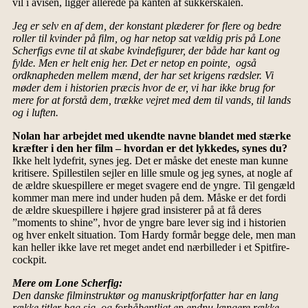
vil i avisen, ligger allerede på kanten af sukkerskålen.
Jeg er selv en af dem, der konstant plæderer for flere og bedre
roller til kvinder på film, og har netop sat vældig pris på Lone
Scherfigs evne til at skabe kvindefigurer, der både har kant og
fylde. Men er helt enig her. Det er netop en pointe, også
ordknapheden mellem mænd, der har set krigens rædsler. Vi
møder dem i historien præcis hvor de er, vi har ikke brug for
mere for at forstå dem, trække vejret med dem til vands, til lands
og i luften.
Nolan har arbejdet med ukendte navne blandet med stærke
kræfter i den her film – hvordan er det lykkedes, synes du?
Ikke helt lydefrit, synes jeg. Det er måske det eneste man kunne
kritisere. Spillestilen sejler en lille smule og jeg synes, at nogle af
de ældre skuespillere er meget svagere end de yngre. Til gengæld
kommer man mere ind under huden på dem. Måske er det fordi
de ældre skuespillere i højere grad insisterer på at få deres
”moments to shine”, hvor de yngre bare lever sig ind i historien
og hver enkelt situation. Tom Hardy formår begge dele, men man
kan heller ikke lave ret meget andet end nærbilleder i et Spitfire-
cockpit.
Mere om Lone Scherfig:
Den danske filminstruktør og manuskriptforfatter har en lang
række titler bag sig, og forhåbentligt en endnu længere række