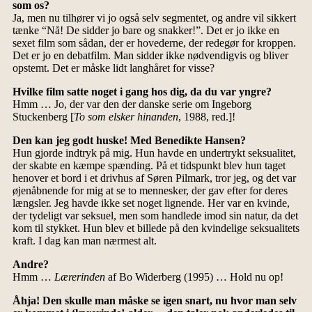
som os?
Ja, men nu tilhører vi jo også selv segmentet, og andre vil sikkert
tænke “Nå! De sidder jo bare og snakker!”. Det er jo ikke en
sexet film som sådan, der er hovederne, der redegør for kroppen.
Det er jo en debatfilm. Man sidder ikke nødvendigvis og bliver
opstemt. Det er måske lidt langhåret for visse?
Hvilke film satte noget i gang hos dig, da du var yngre?
Hmm … Jo, der var den der danske serie om Ingeborg
Stuckenberg [
To som elsker hinanden
, 1988, red.]!
Den kan jeg godt huske! Med Benedikte Hansen?
Hun gjorde indtryk på mig. Hun havde en undertrykt seksualitet,
der skabte en kæmpe spænding. På et tidspunkt blev hun taget
henover et bord i et drivhus af Søren Pilmark, tror jeg, og det var
øjenåbnende for mig at se to mennesker, der gav efter for deres
længsler. Jeg havde ikke set noget lignende. Her var en kvinde,
der tydeligt var seksuel, men som handlede imod sin natur, da det
kom til stykket. Hun blev et billede på den kvindelige seksualitets
kraft. I dag kan man nærmest alt.
Andre?
Hmm …
Lærerinden
af Bo Widerberg (1995) … Hold nu op!
Åhja! Den skulle man måske se igen snart, nu hvor man selv