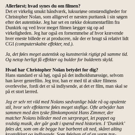
Allerførst; hvad synes du om filmen?
Det er virkelig smukt håndværk, luksuriøse omstændigheder for
Christopher Nolan, som alligevel er næsten puritansk i sin søgen
efter det autentiske. Jeg har set en række dokumentarfilm fra
Dunkirk og ved hvor meget filmen lægger sig op ad
virkeligheden. Jeg har også en fornemmelse af hvor krævende
hver eneste billede er at producere, når der er brugt så relativt lidt
CGI
(computerskabte effekter, red.)
.
Ja, det føles meget autentisk og kunstnerisk rigtigt på samme tid.
Og netop herligt få effekter og bulder for bulderets skyld.
Hvad har Christopher Nolan betydet for dig?
Hans standard er så høj, også på det indholdsmæssige, selvom
han laver genrefilm. Jeg tror, han er med til at sikre filmens
overlevelse, fordi det er så indlysende, at det er film, man skal se
på et stort lærred.
Jeg er selv ret vild med Nolans sædvanlige både rå og opulente
stil, hvor selv effekterne føles meget stoflige. Ofte arbejder han
sammen med den tyske filmkomponist Hans Zimmer, der
matcher Nolans billeder med en særpræget, let poppet og
svulstig musik, der går godt i spænd med historien. I ‘Dunkirk’
føles det, som om de begge har barberet alt ned, skåret alting
krystalklart og indlysende. Som følelsen af af en varm træ-