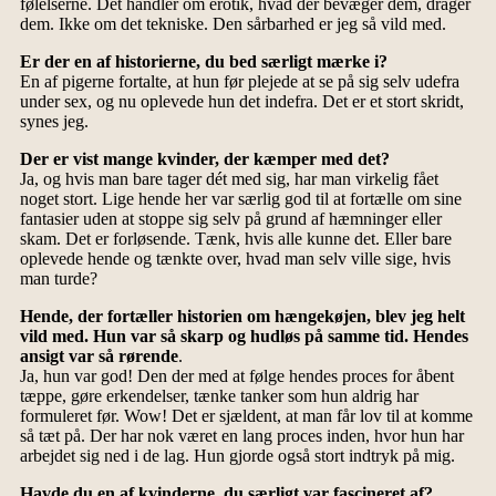
følelserne. Det handler om erotik, hvad der bevæger dem, drager
dem. Ikke om det tekniske. Den sårbarhed er jeg så vild med.
Er der en af historierne, du bed særligt mærke i?
En af pigerne fortalte, at hun før plejede at se på sig selv udefra
under sex, og nu oplevede hun det indefra. Det er et stort skridt,
synes jeg.
Der er vist mange kvinder, der kæmper med det?
Ja, og hvis man bare tager dét med sig, har man virkelig fået
noget stort. Lige hende her var særlig god til at fortælle om sine
fantasier uden at stoppe sig selv på grund af hæmninger eller
skam. Det er forløsende. Tænk, hvis alle kunne det. Eller bare
oplevede hende og tænkte over, hvad man selv ville sige, hvis
man turde?
Hende, der fortæller historien om hængekøjen, blev jeg helt
vild med. Hun var så skarp og hudløs på samme tid. Hendes
ansigt var så rørende
.
Ja, hun var god! Den der med at følge hendes proces for åbent
tæppe, gøre erkendelser, tænke tanker som hun aldrig har
formuleret før. Wow! Det er sjældent, at man får lov til at komme
så tæt på. Der har nok været en lang proces inden, hvor hun har
arbejdet sig ned i de lag. Hun gjorde også stort indtryk på mig.
Havde du en af kvinderne, du særligt var fascineret af?