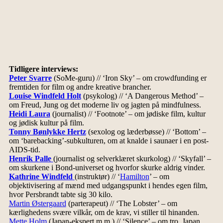
Tidligere interviews:
Peter Svarre
(SoMe-guru) // ‘Iron Sky’ – om crowdfunding er
fremtiden for film og andre kreative brancher.
Louise Windfeld Holt
(psykolog) // ‘A Dangerous Method’ –
om Freud, Jung og det moderne liv og jagten på mindfulness.
Heidi Laura
(journalist) // ‘Footnote’ – om jødiske film, kultur
og jødisk kultur på film.
Tonny Bønlykke Hertz
(sexolog og læderbøsse) // ‘Bottom’ –
om ‘barebacking’-subkulturen, om at knalde i saunaer i en post-
AIDS-tid.
Henrik Palle
(journalist og selverklæret skurkolog) // ‘Skyfall’ –
om skurkene i Bond-universet og hvorfor skurke aldrig vinder.
Kathrine Windfeld
(instruktør) // ‘
Hamilton
’ – om
objektivisering af mænd med udgangspunkt i hendes egen film,
hvor Persbrandt tabte sig 30 kilo.
Martin Østergaard
(parterapeut) // ‘The Lobster’ – om
kærlighedens svære vilkår, om de krav, vi stiller til hinanden.
Mette Holm
(Japan-ekspert m.m.) // ‘Silence’ – om tro, Japan,