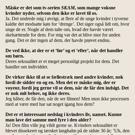
Måske er det som tv-serien
SKAM
, som mange voksne
kvinder nyder, selvom den ikke er lavet til os.
Ja. Det undrede mig i øvrigt, at flere af de unge kvinder i tyverne
kaldte det modsatte køn for ‘drenge’. Det siger også lidt om, hvor
unge de er. Nogle af dem talte om, hvad der havde været
skelsættende for dem. For mig var det at blive mor for anden
gang. Det er der ingen af dem, der havde prøvet endnu.
De ved ikke, at der er et ‘før’ og et ‘efter’, når det handler
om børn.
Deres seksualitet er et meget personligt projekt for dem. Det
handler om individdet.
De virker ikke til at se fællestræk med andre kvinder, nok
fordi de sidder en og en. Men det er måske mig, der er
voyeur, fordi jeg gerne vil se dem, når de får den indsigt. Det
er nok mit behov, og ikke deres.
Jeg håber, de får den, når de ser filmen! Men mon ikke processen
med at være med har sat noget igang hos dem?
Det er et interessant nedslag i kvinders liv, uanset. Kunne
man lave det samme med fyre i den alder?
Ja! Den film ville jeg vildt gerne se. Kvinders seksualitet er
blevet dissekeret og tærsket langhalm på de sidste 30 år; ’Uh, den