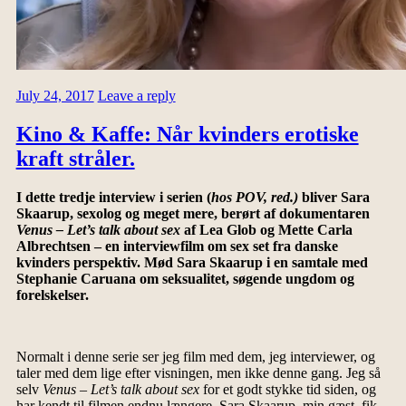
July 24, 2017
Leave a reply
Kino & Kaffe: Når kvinders erotiske
kraft stråler.
I dette tredje interview i serien
(
hos POV, red.)
bliver Sara
Skaarup, sexolog og meget mere, berørt af dokumentaren
Venus – Let’s talk about sex
af Lea Glob og Mette Carla
Albrechtsen – en interviewfilm om sex set fra danske
kvinders perspektiv.
Mød Sara Skaarup i en samtale med
Stephanie Caruana om seksualitet, søgende ungdom og
forelskelser.
Normalt i denne serie ser jeg film med dem, jeg interviewer, og
taler med dem lige efter visningen, men ikke denne gang. Jeg så
selv
Venus – Let’s talk about sex
for et godt stykke tid siden, og
har kendt til filmen endnu længere. Sara Skaarup, min gæst, fik