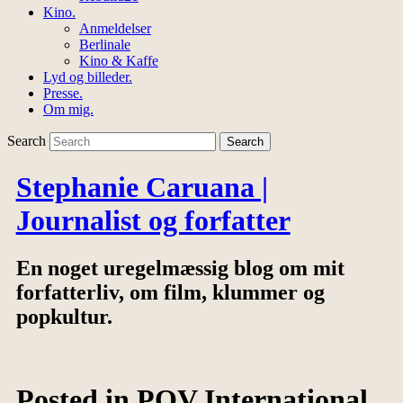
Kino.
Anmeldelser
Berlinale
Kino & Kaffe
Lyd og billeder.
Presse.
Om mig.
Search
Stephanie Caruana |
Journalist og forfatter
En noget uregelmæssig blog om mit
forfatterliv, om film, klummer og
popkultur.
Posted in
POV International