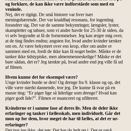
og forklare, de kan ikke være indforståede som med en
veninde.
Nej, det er rigtigt. De små historer var hver især
meningsbærende. Der var knaldhøj resonans, for ingenting
forandrer sig. Det var de samme bekymringer, længsler, lyster,
skampletter og tabuer, som vi andre havde for 25-30 år siden, da
vi selv begyndte at få de fornemmelser. Jeg kan ærgre mig over,
at de ting findes endnu; angsten for, hvad andre kvinder tænker
om en. At være bekymret over ens krop, eller om andre er
sammen med en, fordi de ikke kan få noget bedre. Måske er de
tanker ikke tidstypiske, men almenmenneskelige? Måske er det
bare sådan, det er? Jeg tænkte på, hvad andre end jeg ville få ud
af filmen.
Hvem kunne det for eksempel være?
Unge kvinder burde se den! Og drenge fra 9. klasse og op, det
ville være stærkt dannende, tror jeg. De kunne få svar på en
masse ting: “Er piger lige så liderlige som drenge? Hvad kan
piger godt lide?”. Filmen er nuanceret og ufiltreret.
Kvinderne er i samme fase af deres liv. Men de deler ikke
erfaringer og tanker i fællesskab, men individuelt. Går det
mon op for dem, hvor meget de har til fælles, at det er ur-
erfaringer?
Det tror jeg ikke, det gør. Det har du helt ret i. Det er også