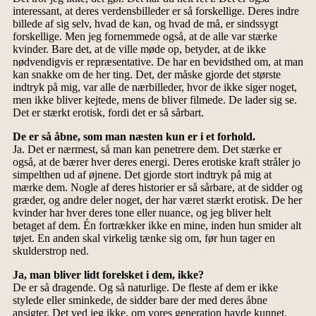
interessant, at deres verdensbilleder er så forskellige. Deres indre
billede af sig selv, hvad de kan, og hvad de må, er sindssygt
forskellige. Men jeg fornemmede også, at de alle var stærke
kvinder. Bare det, at de ville møde op, betyder, at de ikke
nødvendigvis er repræsentative. De har en bevidsthed om, at man
kan snakke om de her ting. Det, der måske gjorde det største
indtryk på mig, var alle de nærbilleder, hvor de ikke siger noget,
men ikke bliver kejtede, mens de bliver filmede. De lader sig se.
Det er stærkt erotisk, fordi det er så sårbart.
De er så åbne, som man næsten kun er i et forhold.
Ja. Det er nærmest, så man kan penetrere dem. Det stærke er
også, at de bærer hver deres energi. Deres erotiske kraft stråler jo
simpelthen ud af øjnene. Det gjorde stort indtryk på mig at
mærke dem. Nogle af deres historier er så sårbare, at de sidder og
græder, og andre deler noget, der har været stærkt erotisk. De her
kvinder har hver deres tone eller nuance, og jeg bliver helt
betaget af dem. Én fortrækker ikke en mine, inden hun smider alt
tøjet. En anden skal virkelig tænke sig om, før hun tager en
skulderstrop ned.
Ja, man bliver lidt forelsket i dem, ikke?
De er så dragende. Og så naturlige. De fleste af dem er ikke
stylede eller sminkede, de sidder bare der med deres åbne
ansigter. Det ved jeg ikke, om vores generation havde kunnet.