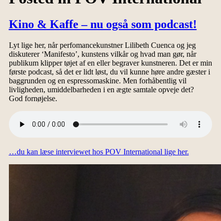
Kino & Kaffe – nu også som podcast!
Lyt lige her, når perfomancekunstner Lilibeth Cuenca og jeg
diskuterer ‘Manifesto’, kunstens vilkår og hvad man gør, når
publikum klipper tøjet af en eller begraver kunstneren. Det er min
første podcast, så det er lidt løst, du vil kunne høre andre gæster i
baggrunden og en espressomaskine. Men forhåbentlig vil
livligheden, umiddelbarheden i en ægte samtale opveje det?
God fornøjelse.
…du kan læse interviewet hos POV International lige her.