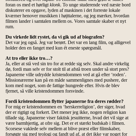
foran os med et hørligt
klonk
. To unge studerende ved næste bord
diskuterer en opgave, lyden af maskinen i det forreste lokale
kværner henover musikken i højttalerne, og jeg mærker, hvordan
filmen lander i samtalen mellem os. Vores samtale skaber et nyt
rum.
Du virkede lidt rystet, da vi gik ud af biografen?
Det var jeg også. Jeg var berørt. Det var en lang film, og alligevel
holder den en fanget med kun ét eneste spørgsmål.
At tro eller ikke tro…?
Ja, eller at stå ved sin tro for at redde sig selv. Skal andre virkelig
dø, fordi man selv er for stolt til at afstå troen under så stort pres?
Japanerne ville udrydde kristendommen ved at gå efter ‘roden’.
Missionærerne kan på en måde sammenlignes med pushere, der
kom med noget, som de fattige hungrede efter. Hvis de blev
fjernet, så ville kristendommen forsvinde.
Fordi kristendommen flytter japanerne fra deres rødder?
For mig er kristendommen en ‘herskerreligion’, der siger, hvad
der er rigtigt og forkert. Det mener jeg ikke, nogen religion kan
tillade sig. Japanerne viser faktisk jesuitterne, hvad det vil sige at
være barmhjertig, at ofre sig. Det er et stærkt budskab i filmen.
Scorsese vaklede selv mellem at blive præst eller filmskaber,
forsøgte sig med teologi og fandt ud af, at det ikke var noget for