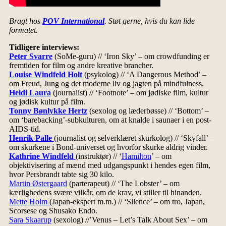
Bragt hos
POV International
. Støt gerne, hvis du kan lide
formatet.
Tidligere interviews:
Peter Svarre
(SoMe-guru) // ‘Iron Sky’ – om crowdfunding er
fremtiden for film og andre kreative brancher.
Louise Windfeld Holt
(psykolog) // ‘A Dangerous Method’ –
om Freud, Jung og det moderne liv og jagten på mindfulness.
Heidi Laura
(journalist) // ‘Footnote’ – om jødiske film, kultur
og jødisk kultur på film.
Tonny Bønlykke Hertz
(sexolog og læderbøsse) // ‘Bottom’ –
om ‘barebacking’-subkulturen, om at knalde i saunaer i en post-
AIDS-tid.
Henrik Palle
(journalist og selverklæret skurkolog) // ‘Skyfall’ –
om skurkene i Bond-universet og hvorfor skurke aldrig vinder.
Kathrine Windfeld
(instruktør) // ‘
Hamilton
’ – om
objektivisering af mænd med udgangspunkt i hendes egen film,
hvor Persbrandt tabte sig 30 kilo.
Martin Østergaard
(parterapeut) // ‘The Lobster’ – om
kærlighedens svære vilkår, om de krav, vi stiller til hinanden.
Mette Holm
(Japan-ekspert m.m.) // ‘Silence’ – om tro, Japan,
Scorsese og Shusako Endo.
Sara Skaarup
(sexolog) //’Venus – Let’s Talk About Sex’ – om