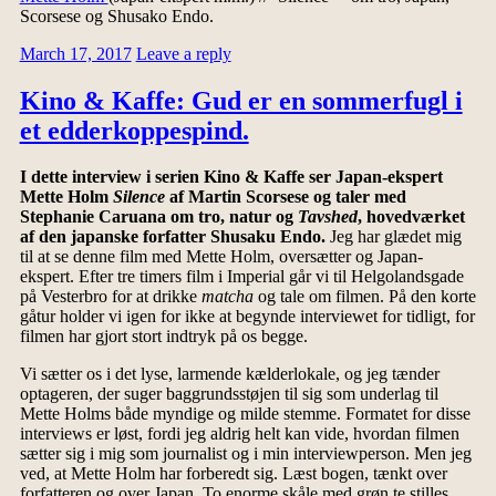
Scorsese og Shusako Endo.
March 17, 2017
Leave a reply
Kino & Kaffe: Gud er en sommerfugl i
et edderkoppespind.
I dette interview i serien Kino & Kaffe ser Japan-ekspert
Mette Holm
Silence
af Martin Scorsese og taler med
Stephanie Caruana om tro, natur og
Tavshed
, hovedværket
af den japanske forfatter Shusaku Endo.
Jeg har glædet mig
til at se denne film med Mette Holm, oversætter og Japan-
ekspert. Efter tre timers film i Imperial går vi til Helgolandsgade
på Vesterbro for at drikke
matcha
og tale om filmen. På den korte
gåtur holder vi igen for ikke at begynde interviewet for tidligt, for
filmen har gjort stort indtryk på os begge.
Vi sætter os i det lyse, larmende kælderlokale, og jeg tænder
optageren, der suger baggrundsstøjen til sig som underlag til
Mette Holms både myndige og milde stemme. Formatet for disse
interviews er løst, fordi jeg aldrig helt kan vide, hvordan filmen
sætter sig i mig som journalist og i min interviewperson. Men jeg
ved, at Mette Holm har forberedt sig. Læst bogen, tænkt over
forfatteren og over Japan. To enorme skåle med grøn te stilles