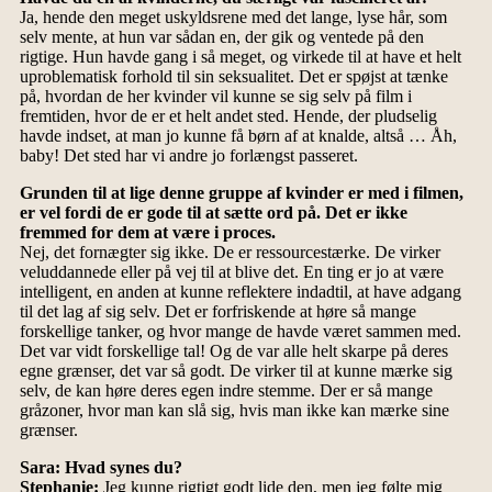
Ja, hende den meget uskyldsrene med det lange, lyse hår, som
selv mente, at hun var sådan en, der gik og ventede på den
rigtige. Hun havde gang i så meget, og virkede til at have et helt
uproblematisk forhold til sin seksualitet. Det er spøjst at tænke
på, hvordan de her kvinder vil kunne se sig selv på film i
fremtiden, hvor de er et helt andet sted. Hende, der pludselig
havde indset, at man jo kunne få børn af at knalde, altså … Åh,
baby! Det sted har vi andre jo forlængst passeret.
Grunden til at lige denne gruppe af kvinder er med i filmen,
er vel fordi de er gode til at sætte ord på. Det er ikke
fremmed for dem at være i proces.
Nej, det fornægter sig ikke. De er ressourcestærke. De virker
veluddannede eller på vej til at blive det. En ting er jo at være
intelligent, en anden at kunne reflektere indadtil, at have adgang
til det lag af sig selv. Det er forfriskende at høre så mange
forskellige tanker, og hvor mange de havde været sammen med.
Det var vidt forskellige tal! Og de var alle helt skarpe på deres
egne grænser, det var så godt. De virker til at kunne mærke sig
selv, de kan høre deres egen indre stemme. Der er så mange
gråzoner, hvor man kan slå sig, hvis man ikke kan mærke sine
grænser.
Sara: Hvad synes du?
Stephanie:
Jeg kunne rigtigt godt lide den, men jeg følte mig