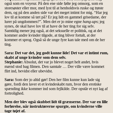
også som en voyeur. På den ene side følte jeg omsorg, som en
storesøster eller mor, med lyst til at henholdsvis ruske og trøste
dem, og på den anden side var det meget intimt for mig. “Har jeg
lov til at komme så tæt på? Er jeg lidt en gammel grisedame, der
lurer på ungdommen?”. Men det er jo mine egne
hang-ups
; jeg
synes, de skal have lov til at have de her ting for sig selv.
Samtidig mener jeg også, at det seksuelle er politisk, og at det
kommer andre kvinder tilgode, at ting bliver fortalt, at der
kommer et sprog. Også så de unge fyre kan tale med om de her
ting.
Sara: Det var det, jeg godt kunne lide! Det var et intimt rum,
skabt af unge kvinder som dem selv.
Stephanie:
Absolut, det var jo blevet noget helt andet, hvis
mænd stod bag filmen. Den samtale … Der ville være kommet
flirt ind, bevidst eller ubevidst.
Sara:
Som der jo altid gør! Den her film kunne kun lade sig
gøre, fordi den laver et et kvindeskabt rum, hvor den erotiske
spænding ikke kommer ind som fejlkilde. Der opstår et nyt lag af
fortrolighed.
Men der blev også skubbet lidt til grænserne. Der var en lille
forførelse, når instruktørerne spurgte, om kvinderne ville
tage tøjet af.