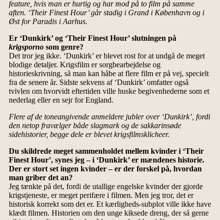
feature, hvis man er hurtig og har mod på to film på samme
aften. ‘Their Finest Hour’ går stadig i Grand i København og i
Øst for Paradis i Aarhus.
Er ‘Dunkirk’ og ‘Their Finest Hour’ slutningen på
krigsporno
som genre?
Det tror jeg ikke. ‘Dunkirk’ er blevet rost for at undgå de meget
blodige detaljer. Krigsfilm er sorgbearbejdelse og
historieskrivning, så man kan håbe at flere film er på vej, specielt
fra de senere år. Sidste sekvens af ‘Dunkirk’ omfatter også
tvivlen om hvorvidt eftertiden ville huske begivenhederne som et
nederlag eller en sejr for England.
Flere af de toneangivende anmeldere jubler over ‘Dunkirk’, fordi
den netop fravælger både slagmark og de sakkarinsøde
sidehistorier, begge dele er blevet krigsfilmsklicheer.
Du skildrede meget sammenholdet mellem kvinder i ‘Their
Finest Hour’, synes jeg – i ‘Dunkirk’ er mændenes historie.
Der er stort set ingen kvinder – er der forskel på, hvordan
man griber det an?
Jeg tænkte på det, fordi de utallige engelske kvinder der gjorde
krigstjeneste, er meget perifære i filmen. Men jeg tror, det er
historisk korrekt som det er. Et kærligheds-subplot ville ikke have
klædt filmen. Historien om den unge kiksede dreng, der så gerne