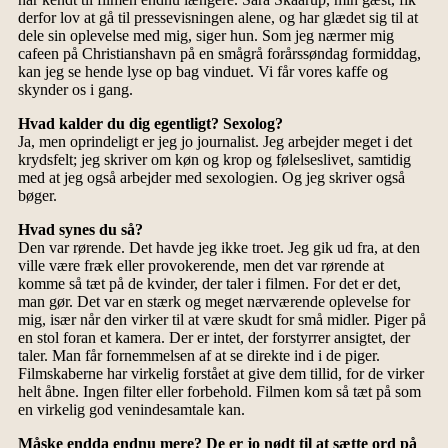
derfor lov at gå til pressevisningen alene, og har glædet sig til at
dele sin oplevelse med mig, siger hun. Som jeg nærmer mig
cafeen på Christianshavn på en smågrå forårssøndag formiddag,
kan jeg se hende lyse op bag vinduet. Vi får vores kaffe og
skynder os i gang.
Hvad kalder du dig egentligt? Sexolog?
Ja, men oprindeligt er jeg jo journalist. Jeg arbejder meget i det
krydsfelt; jeg skriver om køn og krop og følelseslivet, samtidig
med at jeg også arbejder med sexologien. Og jeg skriver også
bøger.
Hvad synes du så?
Den var rørende. Det havde jeg ikke troet. Jeg gik ud fra, at den
ville være fræk eller provokerende, men det var rørende at
komme så tæt på de kvinder, der taler i filmen. For det er det,
man gør. Det var en stærk og meget nærværende oplevelse for
mig, især når den virker til at være skudt for små midler. Piger på
en stol foran et kamera. Der er intet, der forstyrrer ansigtet, der
taler. Man får fornemmelsen af at se direkte ind i de piger.
Filmskaberne har virkelig forstået at give dem tillid, for de virker
helt åbne. Ingen filter eller forbehold. Filmen kom så tæt på som
en virkelig god venindesamtale kan.
Måske endda endnu mere? De er jo nødt til at sætte ord på