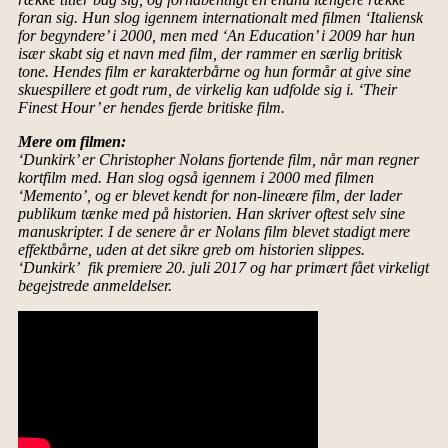
foran sig. Hun slog igennem internationalt med filmen ‘Italiensk
for begyndere’ i 2000, men med ‘An Education’ i 2009 har hun
især skabt sig et navn med film, der rammer en særlig britisk
tone. Hendes film er karakterbårne og hun formår at give sine
skuespillere et godt rum, de virkelig kan udfolde sig i. ‘Their
Finest Hour’ er hendes fjerde britiske film.
Mere om filmen:
‘Dunkirk’ er Christopher Nolans fjortende film, når man regner
kortfilm med. Han slog også igennem i 2000 med filmen
‘Memento’, og er blevet kendt for non-lineære film, der lader
publikum tænke med på historien. Han skriver oftest selv sine
manuskripter. I de senere år er Nolans film blevet stadigt mere
effektbårne, uden at det sikre greb om historien slippes.
‘Dunkirk’ fik premiere 20. juli 2017 og har primært fået virkeligt
begejstrede anmeldelser.