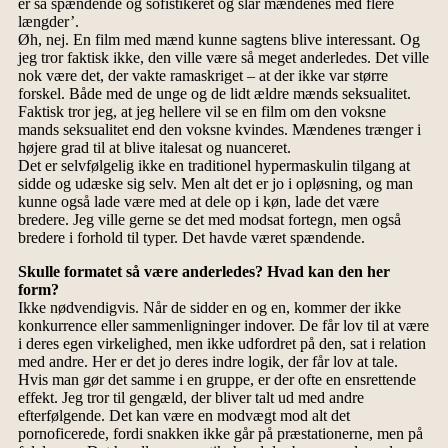
er så spændende og sofistikeret og slår mændenes med flere
længder’.
Øh, nej. En film med mænd kunne sagtens blive interessant. Og
jeg tror faktisk ikke, den ville være så meget anderledes. Det ville
nok være det, der vakte ramaskriget – at der ikke var større
forskel. Både med de unge og de lidt ældre mænds seksualitet.
Faktisk tror jeg, at jeg hellere vil se en film om den voksne
mands seksualitet end den voksne kvindes. Mændenes trænger i
højere grad til at blive italesat og nuanceret.
Det er selvfølgelig ikke en traditionel hypermaskulin tilgang at
sidde og udæske sig selv. Men alt det er jo i opløsning, og man
kunne også lade være med at dele op i køn, lade det være
bredere. Jeg ville gerne se det med modsat fortegn, men også
bredere i forhold til typer. Det havde været spændende.
Skulle formatet så være anderledes? Hvad kan den her
form?
Ikke nødvendigvis. Når de sidder en og en, kommer der ikke
konkurrence eller sammenligninger indover. De får lov til at være
i deres egen virkelighed, men ikke udfordret på den, sat i relation
med andre. Her er det jo deres indre logik, der får lov at tale.
Hvis man gør det samme i en gruppe, er der ofte en ensrettende
effekt. Jeg tror til gengæld, der bliver talt ud med andre
efterfølgende. Det kan være en modvægt mod alt det
pornoficerede, fordi snakken ikke går på præstationerne, men på