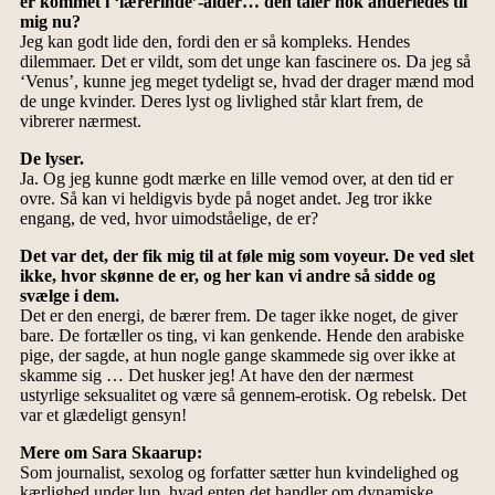
er kommet i ‘lærerinde’-alder… den taler nok anderledes til
mig nu?
Jeg kan godt lide den, fordi den er så kompleks. Hendes
dilemmaer. Det er vildt, som det unge kan fascinere os. Da jeg så
‘Venus’, kunne jeg meget tydeligt se, hvad der drager mænd mod
de unge kvinder. Deres lyst og livlighed står klart frem, de
vibrerer nærmest.
De lyser.
Ja. Og jeg kunne godt mærke en lille vemod over, at den tid er
ovre. Så kan vi heldigvis byde på noget andet. Jeg tror ikke
engang, de ved, hvor uimodståelige, de er?
Det var det, der fik mig til at føle mig som voyeur. De ved slet
ikke, hvor skønne de er, og her kan vi andre så sidde og
svælge i dem.
Det er den energi, de bærer frem. De tager ikke noget, de giver
bare. De fortæller os ting, vi kan genkende. Hende den arabiske
pige, der sagde, at hun nogle gange skammede sig over ikke at
skamme sig … Det husker jeg! At have den der nærmest
ustyrlige seksualitet og være så gennem-erotisk. Og rebelsk. Det
var et glædeligt gensyn!
Mere om Sara Skaarup:
Som journalist, sexolog og forfatter sætter hun kvindelighed og
kærlighed under lup, hvad enten det handler om dynamiske