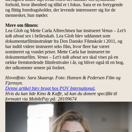
forhold, hvor åbenhed og tillid er i fokus. Sara er en forrygende
og flittig foredragsholder, der levende interesserer sig for de
mennesker, hun møder.
Mere om filmen:
Lea Glob og Mette Carla Albrechtsen har instrueret
Venus – Let’s
talk about sex
i fællesskab. Lea Glob blev uddannet som
dokumentarfilminstruktør fra Den Danske Filmskole i 2011, og
har indtil videre instrueret seks film, hvor flere har været
nomineret og vundet priser. Mette Carla har instrueret tre
dokumentarfilm.
Venus – Let’s talk about sex
skal vises på en
række fremtrædende filmfestivaler i år, og bliver også til en bog,
der udkommer senere på foråret.
Hovedfoto: Sara Skaarup. Foto: Hansen & Pedersen Film og
Fjernsyn.
Denne artikel blev bragt hos POV International.
Hvis du kan lide Kino & Kaffe, så kan du donere specifikt til
formatet via MobilePay på: 28109674