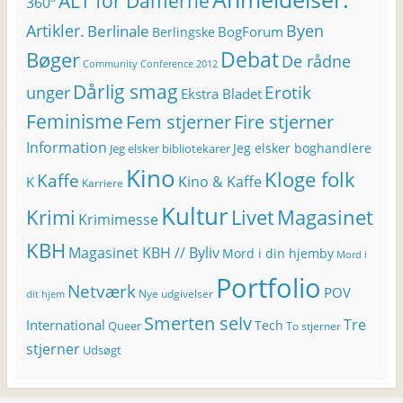
ALT for Damerne
360º
Artikler.
Byen
Berlinale
BogForum
Berlingske
Bøger
Debat
De rådne
Community Conference 2012
Dårlig smag
Erotik
unger
Ekstra Bladet
Feminisme
Fem stjerner
Fire stjerner
Information
Jeg elsker boghandlere
Jeg elsker bibliotekarer
Kino
Kloge folk
Kaffe
Kino & Kaffe
K
Karriere
Kultur
Krimi
Magasinet
Livet
Krimimesse
KBH
Magasinet KBH // Byliv
Mord i din hjemby
Mord i
Portfolio
Netværk
POV
Nye udgivelser
dit hjem
Smerten selv
Tre
International
Tech
Queer
To stjerner
stjerner
Udsøgt