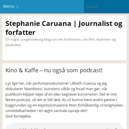
Menu
Stephanie Caruana | Journalist og
forfatter
En noget uregelmæssig blog om mit forfatterliv, om film, klummer og
popkultur.
Kino & Kaffe – nu også som podcast!
Lyt lige her, når perfomancekunstner Lilibeth Cuenca og jeg
diskuterer ‘Manifesto’, kunstens vilkår og hvad man gør, når
publikum klipper tøjet af en eller begraver kunstneren. Det er min
første podcast, så det er lidt løst, du vil kunne høre andre gæster i
baggrunden og en espressomaskine. Men forhåbentlig vil livligheden,
umiddelbarheden i en ægte samtale opveje det?
God fornøjelse.