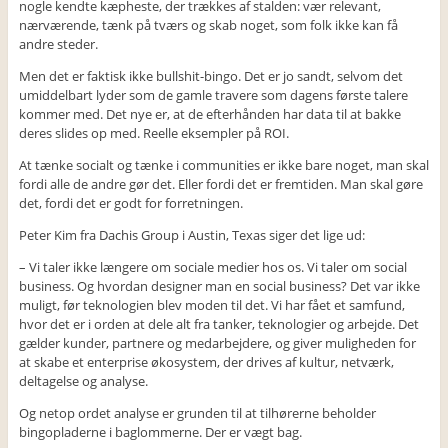
nogle kendte kæpheste, der trækkes af stalden: vær relevant,
nærværende, tænk på tværs og skab noget, som folk ikke kan få
andre steder.
Men det er faktisk ikke bullshit-bingo. Det er jo sandt, selvom det
umiddelbart lyder som de gamle travere som dagens første talere
kommer med. Det nye er, at de efterhånden har data til at bakke
deres slides op med. Reelle eksempler på ROI.
At tænke socialt og tænke i communities er ikke bare noget, man skal
fordi alle de andre gør det. Eller fordi det er fremtiden. Man skal gøre
det, fordi det er godt for forretningen.
Peter Kim fra Dachis Group i Austin, Texas siger det lige ud:
– Vi taler ikke længere om sociale medier hos os. Vi taler om social
business. Og hvordan designer man en social business? Det var ikke
muligt, før teknologien blev moden til det. Vi har fået et samfund,
hvor det er i orden at dele alt fra tanker, teknologier og arbejde. Det
gælder kunder, partnere og medarbejdere, og giver muligheden for
at skabe et enterprise økosystem, der drives af kultur, netværk,
deltagelse og analyse.
Og netop ordet analyse er grunden til at tilhørerne beholder
bingopladerne i baglommerne. Der er vægt bag.