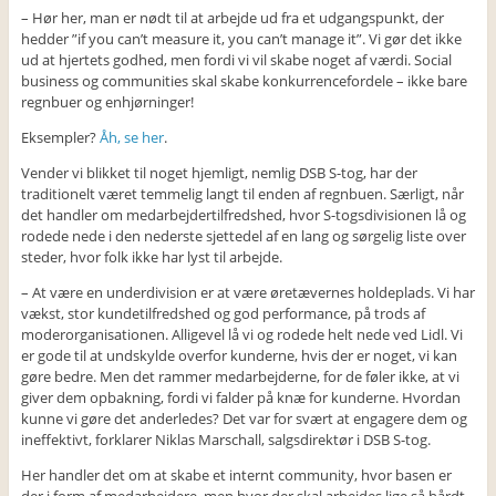
– Hør her, man er nødt til at arbejde ud fra et udgangspunkt, der
hedder ”if you can’t measure it, you can’t manage it”. Vi gør det ikke
ud at hjertets godhed, men fordi vi vil skabe noget af værdi. Social
business og communities skal skabe konkurrencefordele – ikke bare
regnbuer og enhjørninger!
Eksempler?
Åh, se her
.
Vender vi blikket til noget hjemligt, nemlig DSB S-tog, har der
traditionelt været temmelig langt til enden af regnbuen. Særligt, når
det handler om medarbejdertilfredshed, hvor S-togsdivisionen lå og
rodede nede i den nederste sjettedel af en lang og sørgelig liste over
steder, hvor folk ikke har lyst til arbejde.
– At være en underdivision er at være øretævernes holdeplads. Vi har
vækst, stor kundetilfredshed og god performance, på trods af
moderorganisationen. Alligevel lå vi og rodede helt nede ved Lidl. Vi
er gode til at undskylde overfor kunderne, hvis der er noget, vi kan
gøre bedre. Men det rammer medarbejderne, for de føler ikke, at vi
giver dem opbakning, fordi vi falder på knæ for kunderne. Hvordan
kunne vi gøre det anderledes? Det var for svært at engagere dem og
ineffektivt, forklarer Niklas Marschall, salgsdirektør i DSB S-tog.
Her handler det om at skabe et internt community, hvor basen er