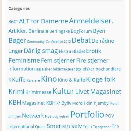
Categories
Anmeldelser.
ALT for Damerne
360º
Artikler.
Byen
Berlinale
BogForum
Berlingske
Bøger
Debat
De rådne
Community Conference 2012
Dårlig smag
Erotik
unger
Ekstra Bladet
Feminisme
Fem stjerner
Fire stjerner
Information
Jeg elsker boghandlere
Jeg elsker bibliotekarer
Kino
Kloge folk
Kaffe
Kino & Kaffe
K
Karriere
Kultur
Krimi
Magasinet
Livet
Krimimesse
KBH
Magasinet KBH // Byliv
Mord i din hjemby
Mord i
Portfolio
Netværk
POV
Nye udgivelser
dit hjem
Smerten selv
Tre
International
Tech
Queer
To stjerner