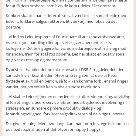
der i form af medarbejdere, men hvor der skal arbejdes lige så hårdt
for at få dem ombord, som hvis de kom udefra. Eller omtrent.
Konkret skabte man et internt, socialt værktøj i et samarbejde med
Echo.it, forklarer salgsdirektøren. Et værktøj med fokus på det
positive.
– Vi lod os f.eks. inspirere af Foursquare til at skabe ambassadører,
hvor en god handling eller oplevelse giver anerkendelse fra
kollegerne. Det er vigtigere for vores medarbejdere at måle sig med
hinanden, frem for at få ros oppefra. Det har skabt en positiv spiral
og givet os retning og momentum.
Dybest set handler det om at de ansatte i DSB S-tog deler det, der
kan udvikle virksomheden. Hvor små ting som at dele at Peter
flyttede et skilt på en perron, så folk kan komme forbi, er små ringe i
vandet, der potentielt kan skabe en indre revolution.
– Vi skaber i virkeligheden en ny ledelseskultur, videndeling, udvikling
af forretningen, bedre service, sikrer medarbejdernes involvering i
strategien, en sundere og mere produktiv dialog – og
forandringsvillighed, forklarer salgsdirektøren til de ivrige tilhørere.
Det giver mening. Men hvor langt kan man mon bevæge folk ind i en
positivitetspiral, uden at det bliver for happy-happy?