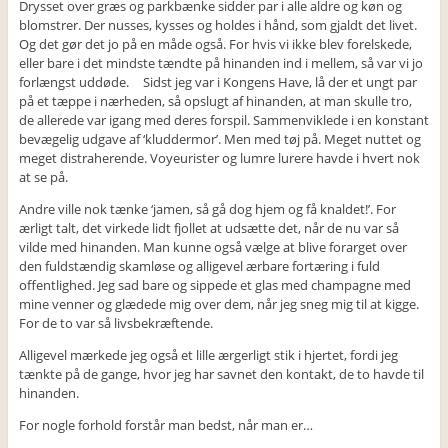
Drysset over græs og parkbænke sidder par i alle aldre og køn og
blomstrer. Der nusses, kysses og holdes i hånd, som gjaldt det livet.
Og det gør det jo på en måde også. For hvis vi ikke blev forelskede,
eller bare i det mindste tændte på hinanden ind i mellem, så var vi jo
forlængst uddøde. Sidst jeg var i Kongens Have, lå der et ungt par
på et tæppe i nærheden, så opslugt af hinanden, at man skulle tro,
de allerede var igang med deres forspil. Sammenviklede i en konstant
bevægelig udgave af ‘kluddermor’. Men med tøj på. Meget nuttet og
meget distraherende. Voyeurister og lumre lurere havde i hvert nok
at se på.
Andre ville nok tænke ‘jamen, så gå dog hjem og få knaldet!’. For
ærligt talt, det virkede lidt fjollet at udsætte det, når de nu var så
vilde med hinanden. Man kunne også vælge at blive forarget over
den fuldstændig skamløse og alligevel ærbare fortæring i fuld
offentlighed. Jeg sad bare og sippede et glas med champagne med
mine venner og glædede mig over dem, når jeg sneg mig til at kigge.
For de to var så livsbekræftende.
Alligevel mærkede jeg også et lille ærgerligt stik i hjertet, fordi jeg
tænkte på de gange, hvor jeg har savnet den kontakt, de to havde til
hinanden.
For nogle forhold forstår man bedst, når man er…