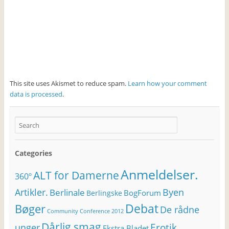
This site uses Akismet to reduce spam.
Learn how your comment
data is processed
.
Categories
Anmeldelser.
ALT for Damerne
360º
Artikler.
Byen
Berlinale
BogForum
Berlingske
Bøger
Debat
De rådne
Community Conference 2012
Dårlig smag
Erotik
unger
Ekstra Bladet