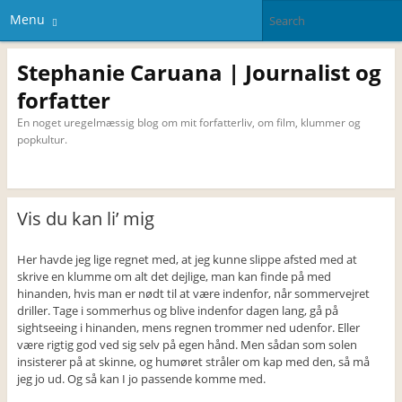
Menu
Stephanie Caruana | Journalist og
forfatter
En noget uregelmæssig blog om mit forfatterliv, om film, klummer og
popkultur.
Vis du kan li’ mig
Her havde jeg lige regnet med, at jeg kunne slippe afsted med at
skrive en klumme om alt det dejlige, man kan finde på med
hinanden, hvis man er nødt til at være indenfor, når sommervejret
driller. Tage i sommerhus og blive indenfor dagen lang, gå på
sightseeing i hinanden, mens regnen trommer ned udenfor. Eller
være rigtig god ved sig selv på egen hånd. Men sådan som solen
insisterer på at skinne, og humøret stråler om kap med den, så må
jeg jo ud. Og så kan I jo passende komme med.