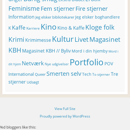
Feminisme
Fem stjerner
Fire stjerner
Information
Jeg elsker boghandlere
Jeg elsker bibliotekarer
Kino
Kloge folk
Kaffe
Kino & Kaffe
K
Karriere
Kultur
Krimi
Magasinet
Livet
Krimimesse
KBH
Magasinet KBH // Byliv
Mord i din hjemby
Mord i
Portfolio
Netværk
POV
Nye udgivelser
dit hjem
Smerten selv
Tre
International
Tech
Queer
To stjerner
stjerner
Udsøgt
View Full Site
Proudly powered by WordPress
%d
bloggers like this: