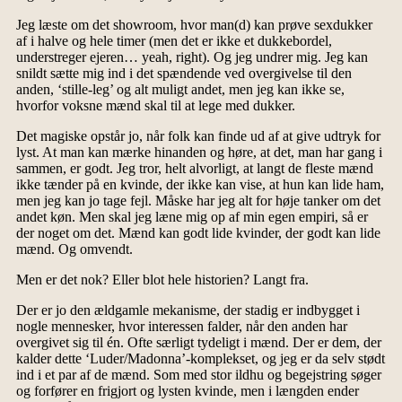
Jeg læste om det showroom, hvor man(d) kan prøve sexdukker
af i halve og hele timer (men det er ikke et dukkebordel,
understreger ejeren… yeah, right). Og jeg undrer mig. Jeg kan
snildt sætte mig ind i det spændende ved overgivelse til den
anden, ‘stille-leg’ og alt muligt andet, men jeg kan ikke se,
hvorfor voksne mænd skal til at lege med dukker.
Det magiske opstår jo, når folk kan finde ud af at give udtryk for
lyst. At man kan mærke hinanden og høre, at det, man har gang i
sammen, er godt. Jeg tror, helt alvorligt, at langt de fleste mænd
ikke tænder på en kvinde, der ikke kan vise, at hun kan lide ham,
men jeg kan jo tage fejl. Måske har jeg alt for høje tanker om det
andet køn. Men skal jeg læne mig op af min egen empiri, så er
der noget om det. Mænd kan godt lide kvinder, der godt kan lide
mænd. Og omvendt.
Men er det nok? Eller blot hele historien? Langt fra.
Der er jo den ældgamle mekanisme, der stadig er indbygget i
nogle mennesker, hvor interessen falder, når den anden har
overgivet sig til én. Ofte særligt tydeligt i mænd. Der er dem, der
kalder dette ‘Luder/Madonna’-komplekset, og jeg er da selv stødt
ind i et par af de mænd. Som med stor ildhu og begejstring søger
og forfører en frigjort og lysten kvinde, men i længden ender