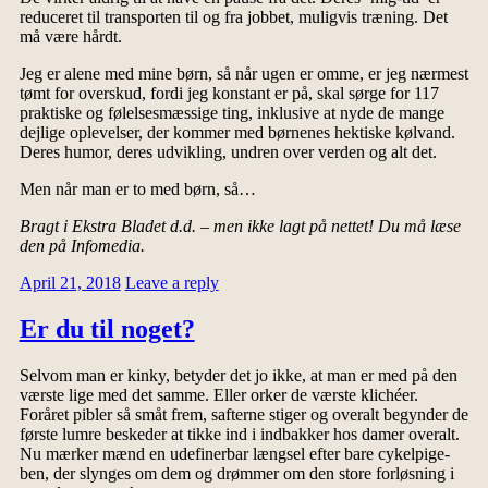
reduceret til transporten til og fra jobbet, muligvis træning. Det
må være hårdt.
Jeg er alene med mine børn, så når ugen er omme, er jeg nærmest
tømt for overskud, fordi jeg konstant er på, skal sørge for 117
praktiske og følelsesmæssige ting, inklusive at nyde de mange
dejlige oplevelser, der kommer med børnenes hektiske kølvand.
Deres humor, deres udvikling, undren over verden og alt det.
Men når man er to med børn, så…
Bragt i Ekstra Bladet d.d. – men ikke lagt på nettet! Du må læse
den på Infomedia.
April 21, 2018
Leave a reply
Er du til noget?
Selvom man er kinky, betyder det jo ikke, at man er med på den
værste lige med det samme. Eller orker de værste klichéer.
Foråret pibler så småt frem, safterne stiger og overalt begynder de
første lumre beskeder at tikke ind i indbakker hos damer overalt.
Nu mærker mænd en udefinerbar længsel efter bare cykelpige-
ben, der slynges om dem og drømmer om den store forløsning i