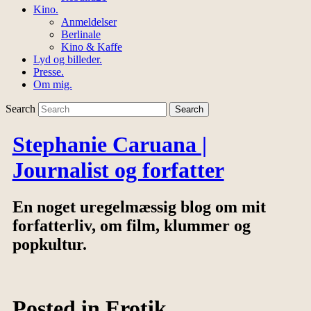
Kino.
Anmeldelser
Berlinale
Kino & Kaffe
Lyd og billeder.
Presse.
Om mig.
Search
Stephanie Caruana |
Journalist og forfatter
En noget uregelmæssig blog om mit
forfatterliv, om film, klummer og
popkultur.
Posted in
Erotik