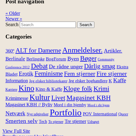
Post navigation
«
Older
Newer
»
Search
Categories
Anmeldelser.
ALT for Damerne
Artikler.
360º
Bøger
Byen
Berlinale
Berlingske
BogForum
Community
Debat
Dårlig smag
De rådne unger
Ekstra
Conference 2012
Feminisme
Fem stjerner
Fire stjerner
Erotik
Bladet
Kaffe
Information
K
Jeg elsker boghandlere
Jeg elsker bibliotekarer
Kino
Kloge folk
Krimi
Kino & Kaffe
Karriere
Kultur
Magasinet KBH
Livet
Krimimesse
Magasinet KBH // Byliv
Mord i din hjemby
Mord i dit hjem
Portfolio
Netværk
POV International
Queer
Nye udgivelser
Smerten selv
Tre stjerner
Tech
Udsøgt
To stjerner
View Full Site