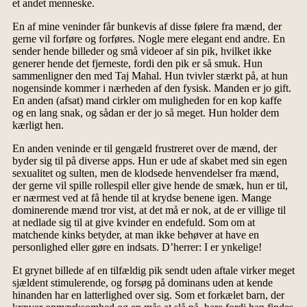
et andet menneske.
En af mine veninder får bunkevis af disse følere fra mænd, der
gerne vil forføre og forføres. Nogle mere elegant end andre. En
sender hende billeder og små videoer af sin pik, hvilket ikke
generer hende det fjerneste, fordi den pik er så smuk. Hun
sammenligner den med Taj Mahal. Hun tvivler stærkt på, at hun
nogensinde kommer i nærheden af den fysisk. Manden er jo gift.
En anden (afsat) mand cirkler om muligheden for en kop kaffe
og en lang snak, og sådan er der jo så meget. Hun holder dem
kærligt hen.
En anden veninde er til gengæld frustreret over de mænd, der
byder sig til på diverse apps. Hun er ude af skabet med sin egen
sexualitet og sulten, men de klodsede henvendelser fra mænd,
der gerne vil spille rollespil eller give hende de smæk, hun er til,
er nærmest ved at få hende til at krydse benene igen. Mange
dominerende mænd tror vist, at det må er nok, at de er villige til
at nedlade sig til at give kvinder en endefuld. Som om at
matchende kinks betyder, at man ikke behøver at have en
personlighed eller gøre en indsats. D’herrer: I er ynkelige!
Et grynet billede af en tilfældig pik sendt uden aftale virker meget
sjældent stimulerende, og forsøg på dominans uden at kende
hinanden har en latterlighed over sig. Som et forkælet barn, der