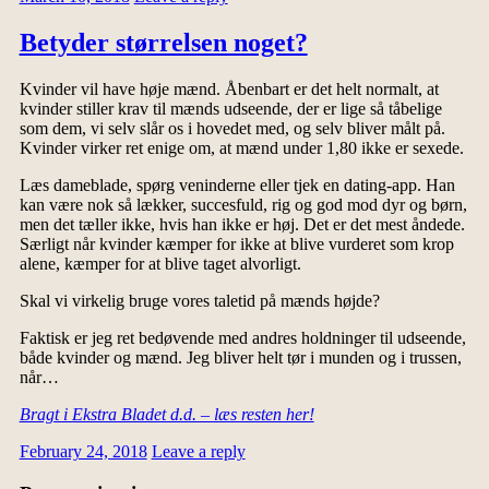
Betyder størrelsen noget?
Kvinder vil have høje mænd. Åbenbart er det helt normalt, at
kvinder stiller krav til mænds udseende, der er lige så tåbelige
som dem, vi selv slår os i hovedet med, og selv bliver målt på.
Kvinder virker ret enige om, at mænd under 1,80 ikke er sexede.
Læs dameblade, spørg veninderne eller tjek en dating-app. Han
kan være nok så lækker, succesfuld, rig og god mod dyr og børn,
men det tæller ikke, hvis han ikke er høj. Det er det mest åndede.
Særligt når kvinder kæmper for ikke at blive vurderet som krop
alene, kæmper for at blive taget alvorligt.
Skal vi virkelig bruge vores taletid på mænds højde?
Faktisk er jeg ret bedøvende med andres holdninger til udseende,
både kvinder og mænd. Jeg bliver helt tør i munden og i trussen,
når…
Bragt i Ekstra Bladet d.d. – læs resten her!
February 24, 2018
Leave a reply