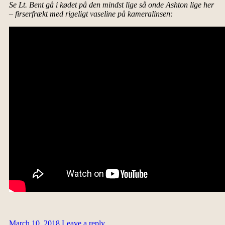
Se Lt. Bent gå i kødet på den mindst lige så onde Ashton lige her
– firserfrækt med rigeligt vaseline på kameralinsen:
March 10, 2018
Leave a reply