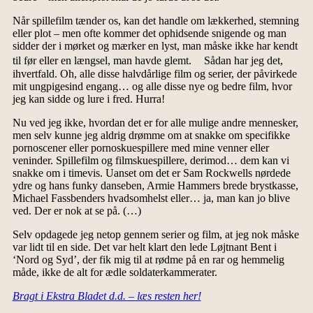
Når spillefilm tænder os, kan det handle om lækkerhed, stemning
eller plot – men ofte kommer det ophidsende snigende og man
sidder der i mørket og mærker en lyst, man måske ikke har kendt
til før eller en længsel, man havde glemt. Sådan har jeg det,
ihvertfald. Oh, alle disse halvdårlige film og serier, der påvirkede
mit ungpigesind engang… og alle disse nye og bedre film, hvor
jeg kan sidde og lure i fred. Hurra!
Nu ved jeg ikke, hvordan det er for alle mulige andre mennesker,
men selv kunne jeg aldrig drømme om at snakke om specifikke
pornoscener eller pornoskuespillere med mine venner eller
veninder. Spillefilm og filmskuespillere, derimod… dem kan vi
snakke om i timevis. Uanset om det er Sam Rockwells nørdede
ydre og hans funky danseben, Armie Hammers brede brystkasse,
Michael Fassbenders hvadsomhelst eller… ja, man kan jo blive
ved. Der er nok at se på. (…)
Selv opdagede jeg netop gennem serier og film, at jeg nok måske
var lidt til en side. Det var helt klart den lede Løjtnant Bent i
‘Nord og Syd’, der fik mig til at rødme på en rar og hemmelig
måde, ikke de alt for ædle soldaterkammerater.
Bragt i Ekstra Bladet d.d. – læs resten her!