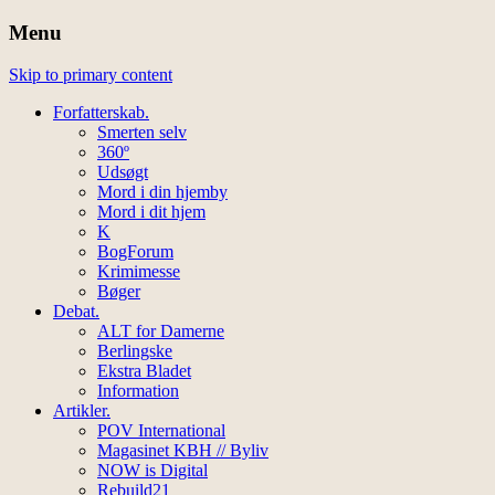
Menu
Skip to primary content
Forfatterskab.
Smerten selv
360º
Udsøgt
Mord i din hjemby
Mord i dit hjem
K
BogForum
Krimimesse
Bøger
Debat.
ALT for Damerne
Berlingske
Ekstra Bladet
Information
Artikler.
POV International
Magasinet KBH // Byliv
NOW is Digital
Rebuild21