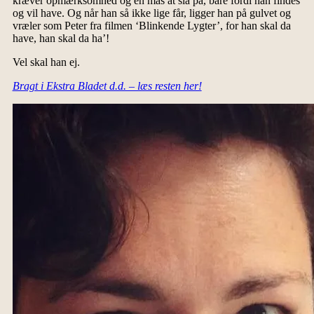
kræver opmærksomhed og en mås at slå på, bare fordi han findes
og vil have. Og når han så ikke lige får, ligger han på gulvet og
vræler som Peter fra filmen ‘Blinkende Lygter’, for han skal da
have, han skal da ha’!
Vel skal han ej.
Bragt i Ekstra Bladet d.d. – læs resten her!