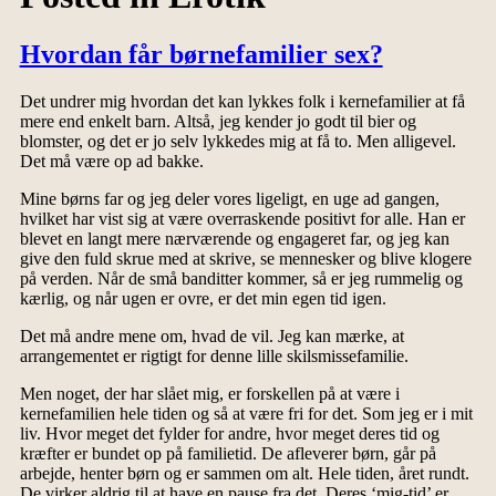
Hvordan får børnefamilier sex?
Det undrer mig hvordan det kan lykkes folk i kernefamilier at få
mere end enkelt barn. Altså, jeg kender jo godt til bier og
blomster, og det er jo selv lykkedes mig at få to. Men alligevel.
Det må være op ad bakke.
Mine børns far og jeg deler vores ligeligt, en uge ad gangen,
hvilket har vist sig at være overraskende positivt for alle. Han er
blevet en langt mere nærværende og engageret far, og jeg kan
give den fuld skrue med at skrive, se mennesker og blive klogere
på verden. Når de små banditter kommer, så er jeg rummelig og
kærlig, og når ugen er ovre, er det min egen tid igen.
Det må andre mene om, hvad de vil. Jeg kan mærke, at
arrangementet er rigtigt for denne lille skilsmissefamilie.
Men noget, der har slået mig, er forskellen på at være i
kernefamilien hele tiden og så at være fri for det. Som jeg er i mit
liv. Hvor meget det fylder for andre, hvor meget deres tid og
kræfter er bundet op på familietid. De afleverer børn, går på
arbejde, henter børn og er sammen om alt. Hele tiden, året rundt.
De virker aldrig til at have en pause fra det. Deres ‘mig-tid’ er