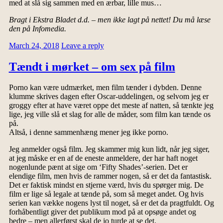
med at slå sig sammen med en ærbar, lille mus…
Bragt i Ekstra Bladet d.d. – men ikke lagt på nettet! Du må læse
den på Infomedia.
March 24, 2018
Leave a reply
Tændt i mørket – om sex på film
Porno kan være udmærket, men film tænder i dybden. Denne
klumme skrives dagen efter Oscar-uddelingen, og selvom jeg er
groggy efter at have været oppe det meste af natten, så tænkte jeg
lige, jeg ville slå et slag for alle de måder, som film kan tænde os
på.
Altså, i denne sammenhæng mener jeg ikke porno.
Jeg anmelder også film. Jeg skammer mig kun lidt, når jeg siger,
at jeg måske er en af de eneste anmeldere, der har haft noget
nogenlunde pænt at sige om ‘Fifty Shades’-serien. Det er
elendige film, men hvis de rammer nogen, så er det da fantastisk.
Det er faktisk mindst en stjerne værd, hvis du spørger mig. De
film er lige så legale at tænde på, som så meget andet. Og hvis
serien kan vække nogens lyst til noget, så er det da pragtfuldt. Og
forhåbentligt giver det publikum mod på at opsøge andet og
bedre – men allerførst skal de jo turde at se det.